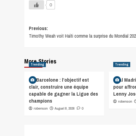
0
Previous:
Timothy Weah voit Haïti comme la surprise du Mondial 20
More Stories
Trending
Trending
FC Barcelone : l’objectif est
Real Madr
clair, construire une équipe
pour affro
capable de gagner la Ligue des
Lenny Jo
champions
robenson
August 8, 2026
robenson
0