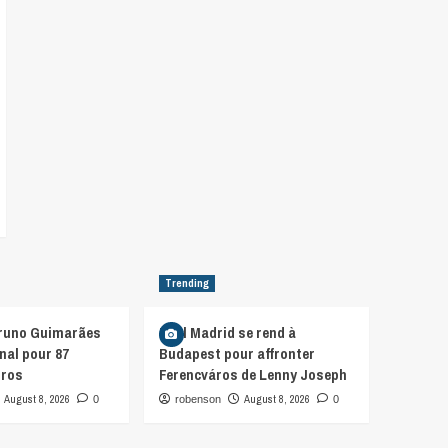
Trending
Bruno Guimarães
Real Madrid se rend à
nal pour 87
Budapest pour affronter
uros
Ferencváros de Lenny Joseph
August 8, 2026
August 8, 2026
0
robenson
0