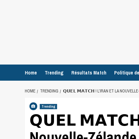
Home
Trending
Résultats Match
Politique de
HOME
TRENDING
𝗤𝗨𝗘𝗟 𝗠𝗔𝗧𝗖𝗛 ! L’IRAN ET LA NOUVE
Trending
𝗤𝗨𝗘𝗟 𝗠𝗔𝗧𝗖𝗛
Nouvelle-Zélande 