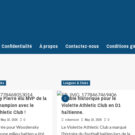
 Confidentialité
À propos
Contactez-nous
Conditions gé
ubs
Leagues & Clubs
 Pierre élu MVP de la
Doublé historique pour le
champion avec le
Violette Athletic Club en D1
hletic Club !
haïtienne.
May 10, 2026
May 10, 2026
0
robenson
0
oirée pour Woodensky
Le Violette Athletic Club a marqué
jeune milieu haïtien a été
l’histoire du football haïtien lors de la