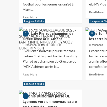
football pour les jeunes organisé à
élu MVP de la
Miami...
Read More
Read More
Leagues & Clubs
Leagues & Cl
Frantzdy Pierrot champion de
Leverton P
Grèce avec AEK Athens !
les terrai
May 10, 2026
robenson
0
robenson
Excellente nouvelle pour le football
Excellente n
haïtien ! L’attaquant haïtien Frantzdy
haïtien ce 
Pierrot est champion de Grèce avec
a enfin effe
l’AEK Athènes après la...
compétition
Read More
Read More
Leagues & Clubs
Melchie Dumornay porte OL
Lyonnes vers un nouveau sacre
en Coupe de France.