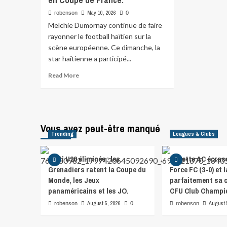
May 10, 2026
robenson
0
Melchie Dumornay continue de faire
rayonner le football haïtien sur la
scène européenne. Ce dimanche, la
star haïtienne a participé...
Read More
Vous avez peut-être manqué
Trending
Leagues & Clubs
Haïti U20 éliminée : les
Violette AC écras
Grenadiers ratent la Coupe du
Force FC (3-0) et 
Monde, les Jeux
parfaitement sa
panaméricains et les JO.
CFU Club Champi
August 5, 2026
August 
robenson
0
robenson