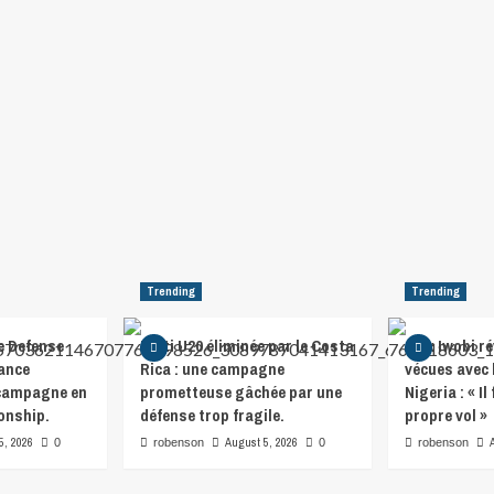
Trending
Trending
e Defense
Haïti U20 éliminée par le Costa
Alex Iwobi ré
lance
Rica : une campagne
vécues avec 
 campagne en
prometteuse gâchée par une
Nigeria : « I
onship.
défense trop fragile.
propre vol »
5, 2026
August 5, 2026
0
robenson
0
robenson