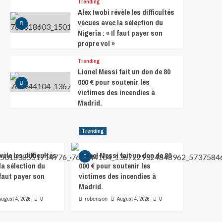
Trending
Alex Iwobi révèle les difficultés
vécues avec la sélection du
Nigeria : « Il faut payer son
propre vol »
Trending
Lionel Messi fait un don de 80
000 € pour soutenir les
victimes des incendies à
Madrid.
Trending
vèle les difficultés
Lionel Messi fait un don de 80
la sélection du
000 € pour soutenir les
l faut payer son
victimes des incendies à
Madrid.
August 4, 2026
August 4, 2026
0
robenson
0