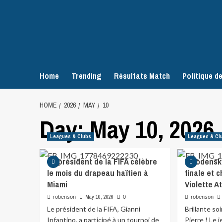
Home
Trending
Résultats Match
Politique de
HOME
2026
MAY
10
Day:
May 10, 2026
Leagues & Clubs
Leagues & Cl
Le président de la FIFA célèbre
Woodensky
le mois du drapeau haïtien à
finale et 
Miami
Violette At
May 10, 2026
robenson
0
robenson
Le président de la FIFA, Gianni
Brillante s
Infantino, a participé à un tournoi de
Pierre ! Le 