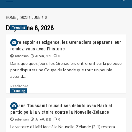
HOME
2026
JUNE
6
Day:
June 6, 2026
Trending
Entre espoir et exigence, les Grenadiers préparent leur
rendez-vous avec l’histoire
June 6, 2026
robenson
0
Dans quelques jours, les Grenadiers entreront sur la pelouse
pour disputer une Coupe du Monde que tout un peuple
attend...
Read More
Trending
Océane Toussaint réussit ses débuts avec Haïti et
participe à la victoire contre la Nouvelle-Zélande
June 6, 2026
robenson
0
La victoire d’Haïti face à la Nouvelle-Zélande (2-1) restera