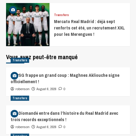
Transfers
Mercato Real Madrid : déjà sept
renforts cet été, un recrutement XXL
pour les Merengues !
Vous avez peut-être manqué
Transfers
Le PSG frappe un grand coup : Maghnes Akliouche signe
officiellement !
August 6, 2026
robenson
0
Transfers
Yan Diomandé entre dans l’histoire du Real Madrid avec
trois records exceptionnels !
August 6, 2026
robenson
0