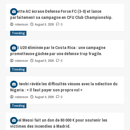
Violette AC écrase Defense Force FC (3-0) et lance
parfaitement sa campagne en CFU Club Championship.
August 5, 2026
robenson
0
Trending
Haïti U20 éliminée par le Costa Rica : une campagne
prometteuse gâchée par une défense trop fragile.
August 5, 2026
robenson
0
Trending
Alex Iwobi révèle les difficultés vécues avec la sélection du
Nigeria : « Il faut payer son propre vol »
August 4, 2026
robenson
0
Trending
Lionel Messi fait un don de 80 000 € pour soutenir les
victimes des incendies à Madrid.