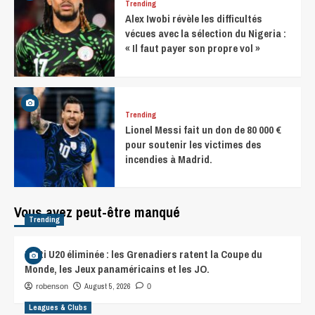
Trending
Alex Iwobi révèle les difficultés
vécues avec la sélection du Nigeria :
« Il faut payer son propre vol »
Trending
Lionel Messi fait un don de 80 000 €
pour soutenir les victimes des
incendies à Madrid.
Vous avez peut-être manqué
Trending
Haïti U20 éliminée : les Grenadiers ratent la Coupe du
Monde, les Jeux panaméricains et les JO.
August 5, 2026
robenson
0
Leagues & Clubs