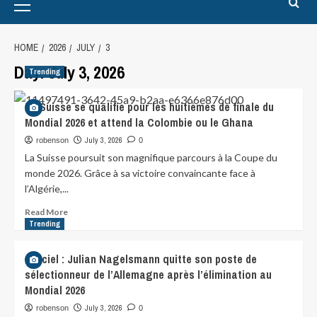
HOME
2026
JULY
3
Day:
July 3, 2026
Trending
La Suisse se qualifie pour les huitièmes de finale du
Mondial 2026 et attend la Colombie ou le Ghana
July 3, 2026
robenson
0
La Suisse poursuit son magnifique parcours à la Coupe du
monde 2026. Grâce à sa victoire convaincante face à
l’Algérie,...
Read More
Trending
Officiel : Julian Nagelsmann quitte son poste de
sélectionneur de l’Allemagne après l’élimination au
Mondial 2026
July 3, 2026
robenson
0