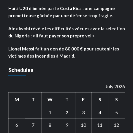
Haïti U20 éliminée par le Costa Rica : une campagne
prometteuse gâchée par une défense trop fragile.
Alex Iwobi révèle les difficultés vécues avec la sélection
du Nigeria : « Il faut payer son propre vol »
Lionel Messi fait un don de 80 000 € pour soutenir les
victimes des incendies à Madrid.
Schedules
July 2026
M
T
W
T
F
S
S
1
2
3
4
5
6
7
8
9
10
11
12