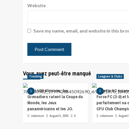
Website
Save my name, email, and website in this bro
Vous avez peut-être manqué
Trending
Leagues & Clubs
Haïti U20 éliminée : les
Violette AC écras
Grenadiers ratent la Coupe du
Force FC (3-0) et 
Monde, les Jeux
parfaitement sa
panaméricains et les JO.
CFU Club Champi
August 5, 2026
August 
robenson
0
robenson