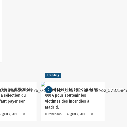
Trending
vèle les difficultés
Lionel Messi fait un don de 80
la sélection du
000 € pour soutenir les
l faut payer son
victimes des incendies à
Madrid.
August 4, 2026
August 4, 2026
0
robenson
0