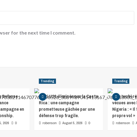
wser for the next time I comment.
Trending
Trending
e Defense
Haïti U20 éliminée par le Costa
Alex Iwobi ré
lance
Rica : une campagne
vécues avec 
 campagne en
prometteuse gâchée par une
Nigeria : « I
onship.
défense trop fragile.
propre vol »
5, 2026
August 5, 2026
0
robenson
0
robenson