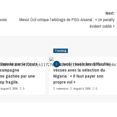
Next:
nvoie
Mesut Özil critique l’arbitrage de PSG-Arsenal : « Un penalty
évident oublié »
Trending
éliminée par le Costa
Alex Iwobi révèle les difficultés
e campagne
vécues avec la sélection du
se gâchée par une
Nigeria : « Il faut payer son
op fragile.
propre vol »
August 5, 2026
August 4, 2026
0
robenson
0