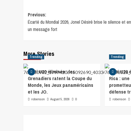
Previous:
Écarté du Mondial 2026, Jonel Désiré brise le silence et e
un message fort
More Stories
Trending
Trending
Haïti U20 éliminée : les
Haïti U20 
Grenadiers ratent la Coupe du
Rica : un
Monde, les Jeux panaméricains
prometteu
et les JO.
défense tr
August 5, 2026
robenson
0
robenson