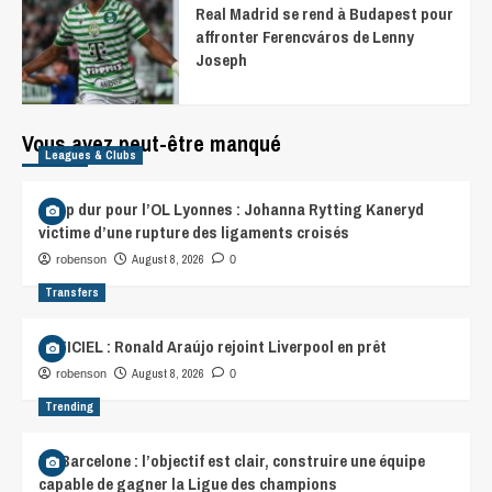
Real Madrid se rend à Budapest pour
affronter Ferencváros de Lenny
Joseph
Vous avez peut-être manqué
Leagues & Clubs
Coup dur pour l’OL Lyonnes : Johanna Rytting Kaneryd
victime d’une rupture des ligaments croisés
August 8, 2026
robenson
0
Transfers
OFFICIEL : Ronald Araújo rejoint Liverpool en prêt
August 8, 2026
robenson
0
Trending
FC Barcelone : l’objectif est clair, construire une équipe
capable de gagner la Ligue des champions