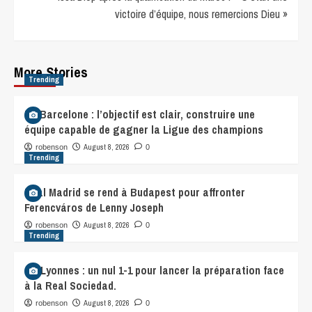
victoire d’équipe, nous remercions Dieu »
More Stories
Trending
FC Barcelone : l’objectif est clair, construire une
équipe capable de gagner la Ligue des champions
August 8, 2026
robenson
0
Trending
Real Madrid se rend à Budapest pour affronter
Ferencváros de Lenny Joseph
August 8, 2026
robenson
0
Trending
OL Lyonnes : un nul 1-1 pour lancer la préparation face
à la Real Sociedad.
August 8, 2026
robenson
0