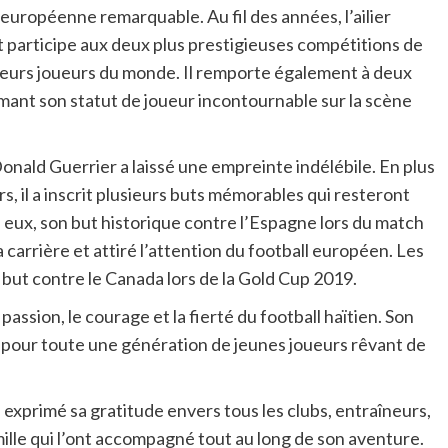
uropéenne remarquable. Au fil des années, l’ailier
 participe aux deux plus prestigieuses compétitions de
lleurs joueurs du monde. Il remporte également à deux
mant son statut de joueur incontournable sur la scène
onald Guerrier a laissé une empreinte indélébile. En plus
s, il a inscrit plusieurs buts mémorables qui resteront
eux, son but historique contre l’Espagne lors du match
 carrière et attiré l’attention du football européen. Les
 but contre le Canada lors de la Gold Cup 2019.
passion, le courage et la fierté du football haïtien. Son
 pour toute une génération de jeunes joueurs rêvant de
 exprimé sa gratitude envers tous les clubs, entraîneurs,
lle qui l’ont accompagné tout au long de son aventure.