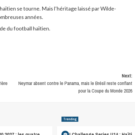
aïtien se tourne. Mais l’héritage laissé par Wilde-
nombreuses années.
e du football haïtien.
Next:
rière
Neymar absent contre le Panama, mais le Brésil reste confiant
pour la Coupe du Monde 2026
Trending
0 2027 : les quatre
CFU Challenge Series U14 : Haïti