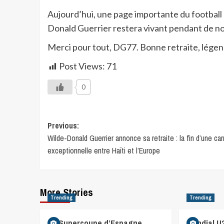
Aujourd’hui, une page importante du football h
Donald Guerrier restera vivant pendant de 
Merci pour tout, DG77. Bonne retraite, légend
Post Views:
71
0
Previous:
Wilde-Donald Guerrier annonce sa retraite : la fin d’une car
exceptionnelle entre Haïti et l’Europe
More Stories
Trending
Trending
La Supercoupe d’Espagne
Mondial U2