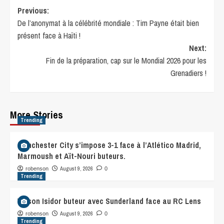
Previous:
De l’anonymat à la célébrité mondiale : Tim Payne était bien
présent face à Haïti !
Next:
Fin de la préparation, cap sur le Mondial 2026 pour les
Grenadiers !
More Stories
Trending
Manchester City s’impose 3-1 face à l’Atlético Madrid,
Marmoush et Aït-Nouri buteurs.
August 9, 2026
robenson
0
Trending
Wilson Isidor buteur avec Sunderland face au RC Lens
August 9, 2026
robenson
0
Trending