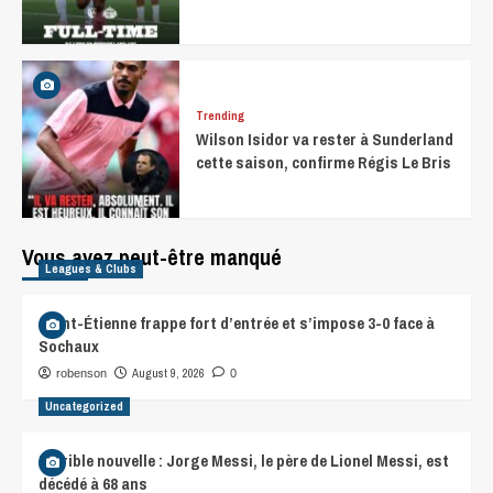
Trending
Wilson Isidor va rester à Sunderland
cette saison, confirme Régis Le Bris
Vous avez peut-être manqué
Leagues & Clubs
Saint-Étienne frappe fort d’entrée et s’impose 3-0 face à
Sochaux
August 9, 2026
robenson
0
Uncategorized
Terrible nouvelle : Jorge Messi, le père de Lionel Messi, est
décédé à 68 ans