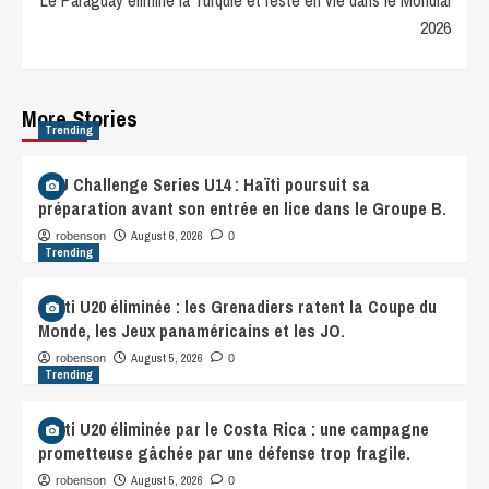
Le Paraguay élimine la Turquie et reste en vie dans le Mondial
2026
More Stories
Trending
CFU Challenge Series U14 : Haïti poursuit sa
préparation avant son entrée en lice dans le Groupe B.
August 6, 2026
robenson
0
Trending
Haïti U20 éliminée : les Grenadiers ratent la Coupe du
Monde, les Jeux panaméricains et les JO.
August 5, 2026
robenson
0
Trending
Haïti U20 éliminée par le Costa Rica : une campagne
prometteuse gâchée par une défense trop fragile.
August 5, 2026
robenson
0