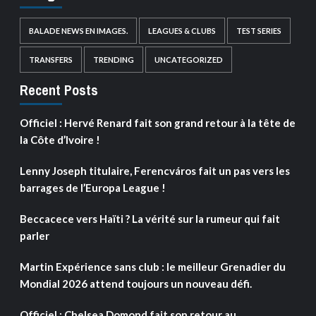
BALADE NEWS EN IMAGES.
LEAGUES & CLUBS
TEST SERIES
TRANSFERS
TRENDING
UNCATEGORIZED
Recent Posts
Officiel : Hervé Renard fait son grand retour à la tête de
la Côte d’Ivoire !
Lenny Joseph titulaire, Ferencváros fait un pas vers les
barrages de l’Europa League !
Beccacece vers Haïti ? La vérité sur la rumeur qui fait
parler
Martin Expérience sans club : le meilleur Grenadier du
Mondial 2026 attend toujours un nouveau défi.
Officiel : Chelsea Domond fait son retour au