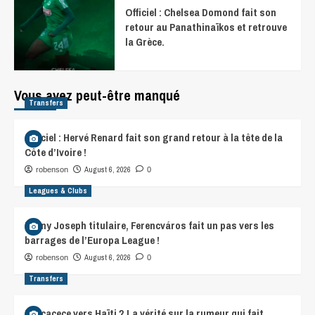
Officiel : Chelsea Domond fait son
retour au Panathinaïkos et retrouve
la Grèce.
Vous avez peut-être manqué
Transfers
Officiel : Hervé Renard fait son grand retour à la tête de la
Côte d’Ivoire !
August 6, 2026
robenson
0
Leagues & Clubs
Lenny Joseph titulaire, Ferencváros fait un pas vers les
barrages de l’Europa League !
August 6, 2026
robenson
0
Transfers
Beccacece vers Haïti ? La vérité sur la rumeur qui fait