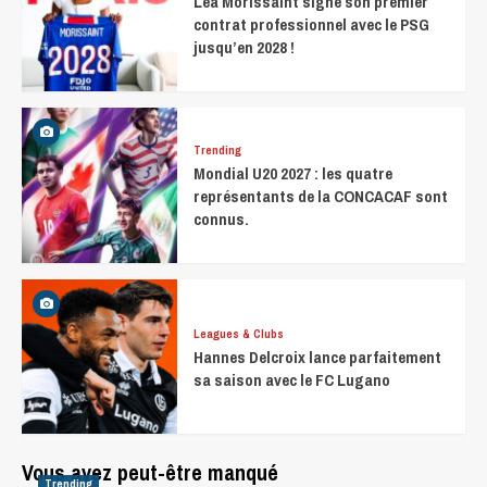
Léa Morissaint signe son premier
contrat professionnel avec le PSG
jusqu’en 2028 !
Trending
Mondial U20 2027 : les quatre
représentants de la CONCACAF sont
connus.
Leagues & Clubs
Hannes Delcroix lance parfaitement
sa saison avec le FC Lugano
Vous avez peut-être manqué
Trending