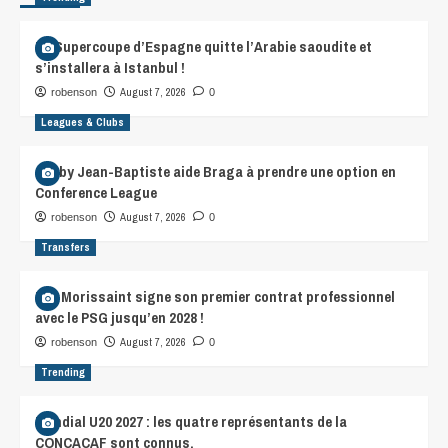
La Supercoupe d’Espagne quitte l’Arabie saoudite et
s’installera à Istanbul !
August 7, 2026
robenson
0
Leagues & Clubs
Gorby Jean-Baptiste aide Braga à prendre une option en
Conference League
August 7, 2026
robenson
0
Transfers
Léa Morissaint signe son premier contrat professionnel
avec le PSG jusqu’en 2028 !
August 7, 2026
robenson
0
Trending
Mondial U20 2027 : les quatre représentants de la
CONCACAF sont connus.