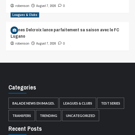
August 7, 2026
robenson
0
Leagues & Clubs
Hannes Delcroix lance parfaitement sa saison avec le FC
Lugano
August 7, 2026
robenson
0
Categories
BALADE NEWS EN IMAGES.
LEAGUES & CLUBS
TEST SERIES
TRANSFERS
TRENDING
UNCATEGORIZED
Recent Posts