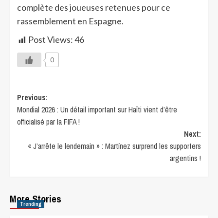
complète des joueuses retenues pour ce
rassemblement en Espagne.
Post Views:
46
0
Previous:
Mondial 2026 : Un détail important sur Haïti vient d’être
officialisé par la FIFA !
Next:
« J’arrête le lendemain » : Martínez surprend les supporters
argentins !
More Stories
Trending