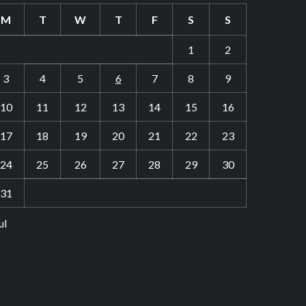
M
T
W
T
F
S
S
1
2
3
4
5
6
7
8
9
10
11
12
13
14
15
16
17
18
19
20
21
22
23
24
25
26
27
28
29
30
31
ul