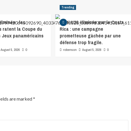
Trending
liminée : les
Haïti U20 éliminée par le Costa
s ratent la Coupe du
Rica : une campagne
s Jeux panaméricains
prometteuse gâchée par une
défense trop fragile.
August 5, 2026
August 5, 2026
0
robenson
0
ields are marked
*