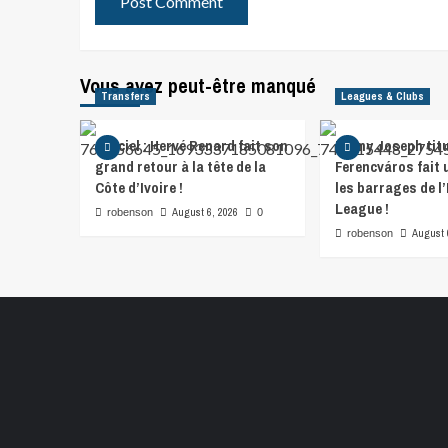
Vous avez peut-être manqué
Transfers
Leagues & Clubs
Officiel : Hervé Renard fait son
Lenny Joseph titu
grand retour à la tête de la
Ferencváros fait 
Côte d’Ivoire !
les barrages de l
League !
August 6, 2026
robenson
0
August 
robenson