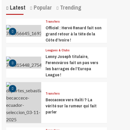
Latest
Popular
Trending
Transfers
Officiel : Hervé Renard fait son
grand retour à la tête de la
Côte d’Ivoire !
Leagues & Clubs
Lenny Joseph titulaire,
Ferencváros fait un pas vers
les barrages de l’Europa
League !
Transfers
Beccacece vers Haïti ? La
vérité sur la rumeur qui fait
parler