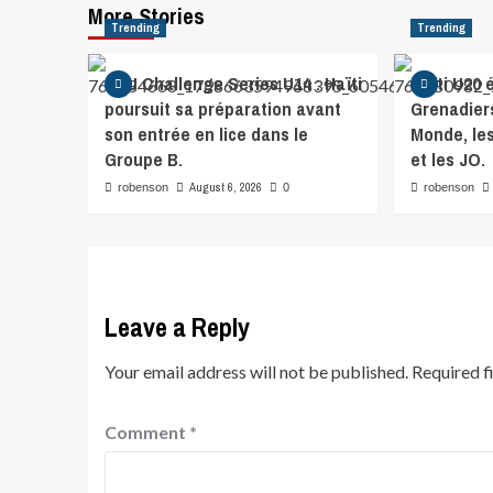
More Stories
Trending
Trending
CFU Challenge Series U14 : Haïti
Haïti U20 é
poursuit sa préparation avant
Grenadier
son entrée en lice dans le
Monde, le
Groupe B.
et les JO.
August 6, 2026
robenson
0
robenson
Leave a Reply
Your email address will not be published.
Required f
Comment
*