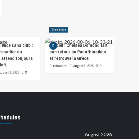
Transfers
ience sans club :
Officiel : Chelsea Domond fait
Grenadier du
son retour au Panathinaïkos
 attend toujours
et retrouve la Grèce.
éfi.
August 6, 2026
robenson
0
August 6, 2026
0
hedules
August 2026