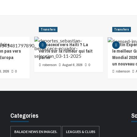
Transfers
Transfers
laire,
Beccacece vers Haïti ? La
Martin Expér
un pas vers
vérité sur la rumeur qui fait
le meilleur 
’Europa
parler
Mondial 2026
un nouveau d
August 6, 2026
robenson
0
6, 2026
0
robenson
Categories
Sc
BALADE NEWS EN IMAGES.
LEAGUES & CLUBS