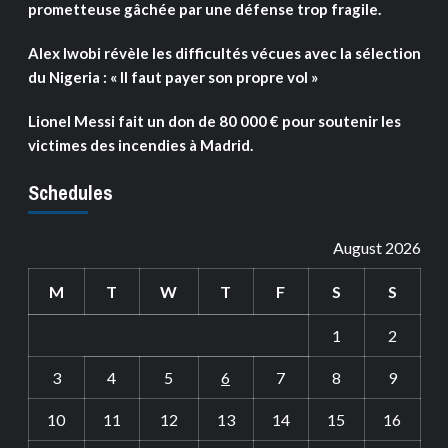
prometteuse gâchée par une défense trop fragile.
Alex Iwobi révèle les difficultés vécues avec la sélection
du Nigeria : « Il faut payer son propre vol »
Lionel Messi fait un don de 80 000 € pour soutenir les
victimes des incendies à Madrid.
Schedules
August 2026
M
T
W
T
F
S
S
1
2
3
4
5
6
7
8
9
10
11
12
13
14
15
16