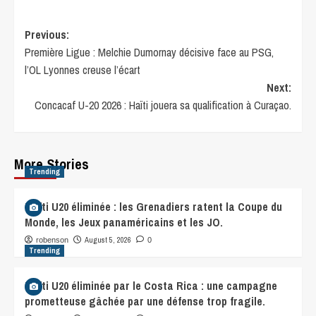
Previous:
Première Ligue : Melchie Dumornay décisive face au PSG,
l’OL Lyonnes creuse l’écart
Next:
Concacaf U-20 2026 : Haïti jouera sa qualification à Curaçao.
More Stories
Trending
Haïti U20 éliminée : les Grenadiers ratent la Coupe du
Monde, les Jeux panaméricains et les JO.
August 5, 2026
robenson
0
Trending
Haïti U20 éliminée par le Costa Rica : une campagne
prometteuse gâchée par une défense trop fragile.