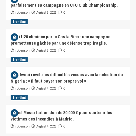
parfaitement sa campagne en CFU Club Championship.
August 5, 2026
robenson
0
Trending
Haïti U20 éliminée par le Costa Rica : une campagne
prometteuse gâchée par une défense trop fragile.
August 5, 2026
robenson
0
Trending
Alex Iwobi révèle les difficultés vécues avec la sélection du
Nigeria : « Il faut payer son propre vol »
August 4, 2026
robenson
0
Trending
Lionel Messi fait un don de 80 000 € pour soutenir les
victimes des incendies à Madrid.
August 4, 2026
robenson
0