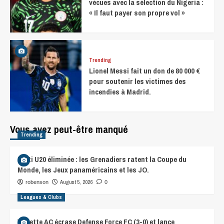
vécues avec la sélection du Nigeria :
« Il faut payer son propre vol »
Trending
Lionel Messi fait un don de 80 000 €
pour soutenir les victimes des
incendies à Madrid.
Vous avez peut-être manqué
Trending
Haïti U20 éliminée : les Grenadiers ratent la Coupe du
Monde, les Jeux panaméricains et les JO.
August 5, 2026
robenson
0
Leagues & Clubs
Violette AC écrase Defense Force FC (3-0) et lance