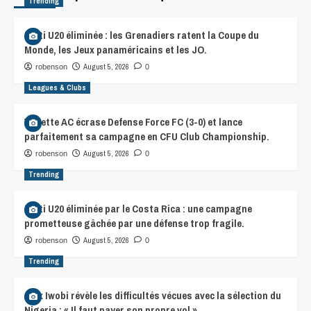
Trending
Haïti U20 éliminée : les Grenadiers ratent la Coupe du
Monde, les Jeux panaméricains et les JO.
August 5, 2026
robenson
0
Leagues & Clubs
Violette AC écrase Defense Force FC (3-0) et lance
parfaitement sa campagne en CFU Club Championship.
August 5, 2026
robenson
0
Trending
Haïti U20 éliminée par le Costa Rica : une campagne
prometteuse gâchée par une défense trop fragile.
August 5, 2026
robenson
0
Trending
Alex Iwobi révèle les difficultés vécues avec la sélection du
Nigeria : « Il faut payer son propre vol »