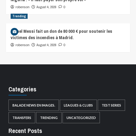
August 4, 2026
robenson
0
Trending
Lionel Messi fait un don de 80 000 € pour soutenir les
victimes des incendies à Madrid.
August 4, 2026
robenson
0
Categories
BALADE NEWS EN IMAGES.
LEAGUES & CLUBS
TEST SERIES
TRANSFERS
TRENDING
UNCATEGORIZED
Recent Posts