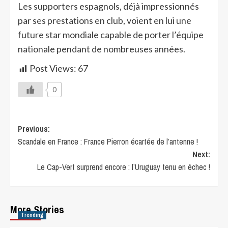
Les supporters espagnols, déjà impressionnés
par ses prestations en club, voient en lui une
future star mondiale capable de porter l’équipe
nationale pendant de nombreuses années.
Post Views:
67
0
Previous:
Scandale en France : France Pierron écartée de l’antenne !
Next:
Le Cap-Vert surprend encore : l’Uruguay tenu en échec !
More Stories
Trending