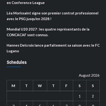
en Conference League
Léa Morissaint signe son premier contrat professionnel
avec le PSG jusqu’en 2028 !
Mondial U20 2027 : les quatre représentants de la
CONCACAF sont connus.
Hannes Delcroix lance parfaitement sa saison avec le FC
Lugano
Schedules
August 2026
M
T
W
T
F
S
S
1
2
3
4
5
6
7
8
9