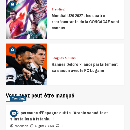
Trending
Mondial U20 2027 : les quatre
représentants de la CONCACAF sont
connus.
Leagues & Clubs
Hannes Delcroix lance parfaitement
sa saison avec le FC Lugano
Vous avez peut-être manqué
Trending
La Supercoupe d’Espagne quitte l’Arabie saoudite et
s’installera à Istanbul !
August 7, 2026
robenson
0