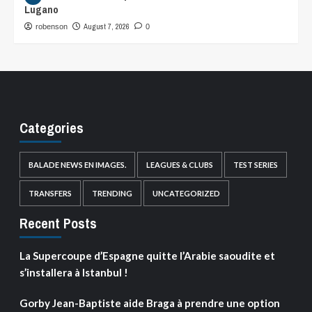
Lugano
August 7, 2026
robenson
0
Categories
BALADE NEWS EN IMAGES.
LEAGUES & CLUBS
TEST SERIES
TRANSFERS
TRENDING
UNCATEGORIZED
Recent Posts
La Supercoupe d’Espagne quitte l’Arabie saoudite et
s’installera à Istanbul !
Gorby Jean-Baptiste aide Braga à prendre une option