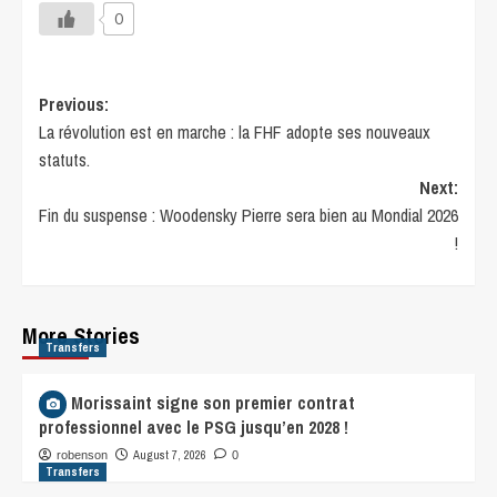
0
Previous:
La révolution est en marche : la FHF adopte ses nouveaux
statuts.
Next:
Fin du suspense : Woodensky Pierre sera bien au Mondial 2026
!
More Stories
Transfers
Léa Morissaint signe son premier contrat
professionnel avec le PSG jusqu’en 2028 !
August 7, 2026
robenson
0
Transfers