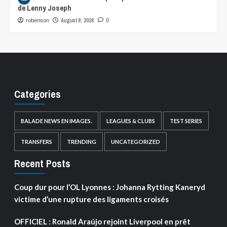
de Lenny Joseph
August 8, 2026
robenson
0
Categories
BALADE NEWS EN IMAGES.
LEAGUES & CLUBS
TEST SERIES
TRANSFERS
TRENDING
UNCATEGORIZED
Recent Posts
Coup dur pour l’OL Lyonnes : Johanna Rytting Kaneryd
victime d’une rupture des ligaments croisés
OFFICIEL : Ronald Araújo rejoint Liverpool en prêt