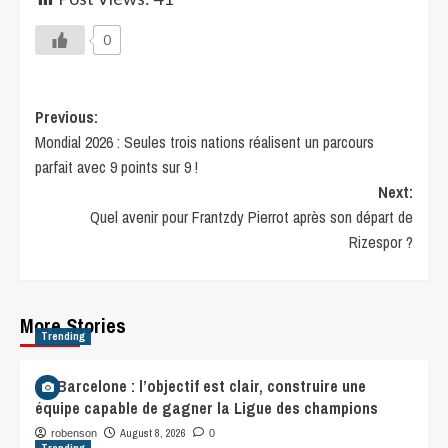
0
Previous:
Mondial 2026 : Seules trois nations réalisent un parcours
parfait avec 9 points sur 9 !
Next:
Quel avenir pour Frantzdy Pierrot après son départ de
Rizespor ?
More Stories
Trending
FC Barcelone : l’objectif est clair, construire une
équipe capable de gagner la Ligue des champions
August 8, 2026
robenson
0