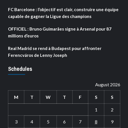
FC Barcelone : l’objectif est clair, construire une équipe
capable de gagner la Ligue des champions
OFFICIEL : Bruno Guimarães signe à Arsenal pour 87
millions d’euros
Real Madrid se rend à Budapest pour affronter
Ferencváros de Lenny Joseph
Schedules
August 2026
M
T
W
T
F
S
S
1
2
3
4
5
6
7
8
9