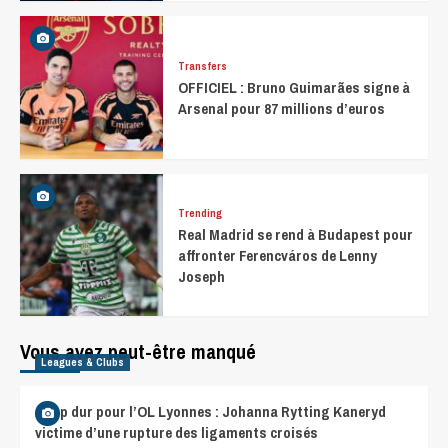
Transfers
OFFICIEL : Bruno Guimarães signe à
Arsenal pour 87 millions d’euros
Trending
Real Madrid se rend à Budapest pour
affronter Ferencváros de Lenny
Joseph
Vous avez peut-être manqué
Leagues & Clubs
Coup dur pour l’OL Lyonnes : Johanna Rytting Kaneryd
victime d’une rupture des ligaments croisés