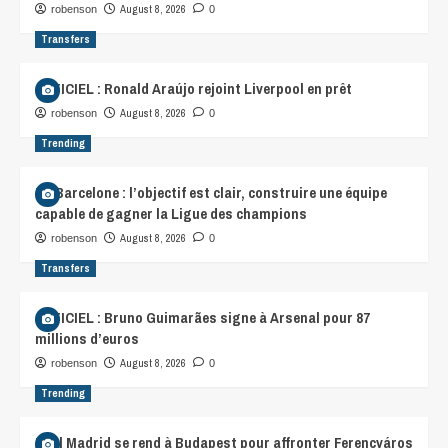
August 8, 2026
robenson
0
Transfers
OFFICIEL : Ronald Araújo rejoint Liverpool en prêt
August 8, 2026
robenson
0
Trending
FC Barcelone : l’objectif est clair, construire une équipe
capable de gagner la Ligue des champions
August 8, 2026
robenson
0
Transfers
OFFICIEL : Bruno Guimarães signe à Arsenal pour 87
millions d’euros
August 8, 2026
robenson
0
Trending
Real Madrid se rend à Budapest pour affronter Ferencváros