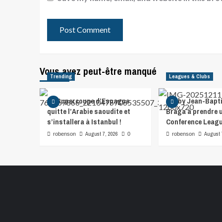
Vous avez peut-être manqué
Trending
Leagues & Clubs
La Supercoupe d’Espagne
Gorby Jean-Bapti
quitte l’Arabie saoudite et
Braga à prendre u
s’installera à Istanbul !
Conference Leag
August 7, 2026
August 
robenson
0
robenson