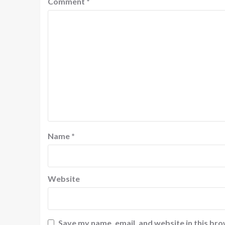
Comment
*
Name
*
Website
Save my name, email, and website in this bro