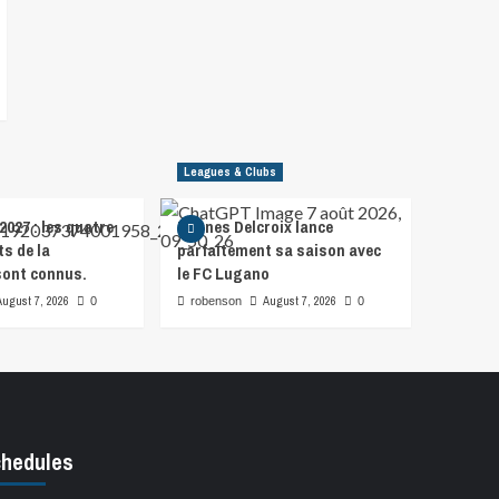
Leagues & Clubs
2027 : les quatre
Hannes Delcroix lance
s de la
parfaitement sa saison avec
ont connus.
le FC Lugano
August 7, 2026
August 7, 2026
0
robenson
0
hedules