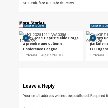
SC Bastia face au Stade de Reims.
More Stories
Leagues & Clubs
Leagues & Cl
Gorby Jean-Baptiste aide Braga
Hannes De
à prendre une option en
parfaiteme
Conference League
FC Lugan
August 7, 2026
robenson
0
robenson
Leave a Reply
Your email address will not be published.
Required f