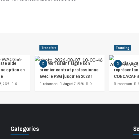
Transfers
Trending
ste aide
Léa Morissaint signe son
Mondial U20 
ne option en
premier contrat professionnel
représentant
ue
avec le PSG jusqu’en 2028 !
CONCACAF s
7, 2026
August 7, 2026
0
robenson
0
robenson
Categories
Sc