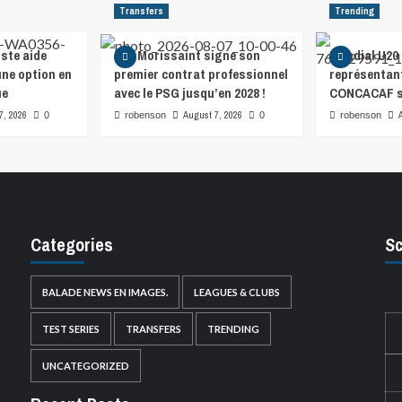
Transfers
Trending
ste aide
Léa Morissaint signe son
Mondial U20 
ne option en
premier contrat professionnel
représentant
ue
avec le PSG jusqu’en 2028 !
CONCACAF s
7, 2026
August 7, 2026
0
robenson
0
robenson
Categories
Sc
BALADE NEWS EN IMAGES.
LEAGUES & CLUBS
TEST SERIES
TRANSFERS
TRENDING
UNCATEGORIZED