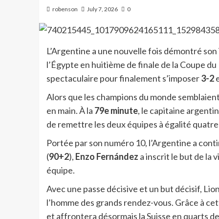
robenson
July 7, 2026
0
L’Argentine a une nouvelle fois démontré son
l’Égypte en huitième de finale de la Coupe d
spectaculaire pour finalement s’imposer
3-2
e
Alors que les champions du monde semblaient 
en main. À la
79e minute
, le capitaine argenti
de remettre les deux équipes à égalité quatre 
Portée par son numéro 10, l’Argentine a conti
(
90+2
),
Enzo Fernández
a inscrit le but de la
équipe.
Avec une passe décisive et un but décisif, Lion
l’homme des grands rendez-vous. Grâce à cett
et affrontera désormais la Suisse en quarts de