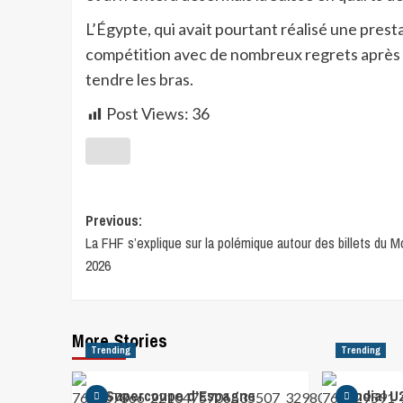
L’Égypte, qui avait pourtant réalisé une pres
compétition avec de nombreux regrets après av
tendre les bras.
Post Views:
36
Previous:
La FHF s’explique sur la polémique autour des billets du M
2026
More Stories
Trending
Trending
La Supercoupe d’Espagne
Mondial U2