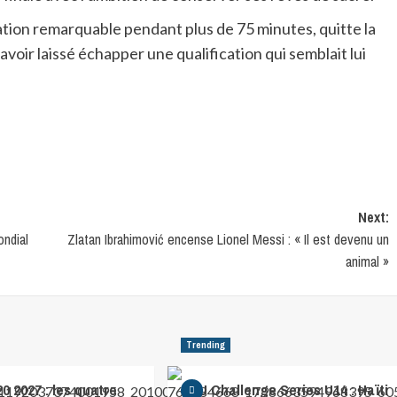
tation remarquable pendant plus de 75 minutes, quitte la
oir laissé échapper une qualification qui semblait lui
Next:
ondial
Zlatan Ibrahimović encense Lionel Messi : « Il est devenu un
animal »
Trending
0 2027 : les quatre
CFU Challenge Series U14 : Haïti