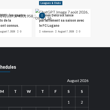
Leagues & Clubs
2027 : les quatre
Hannes Delcroix lance
s de la
parfaitement sa saison avec
ont connus.
le FC Lugano
August 7, 2026
August 7, 2026
0
robenson
0
hedules
August 2026
M
T
W
T
F
S
S
1
2