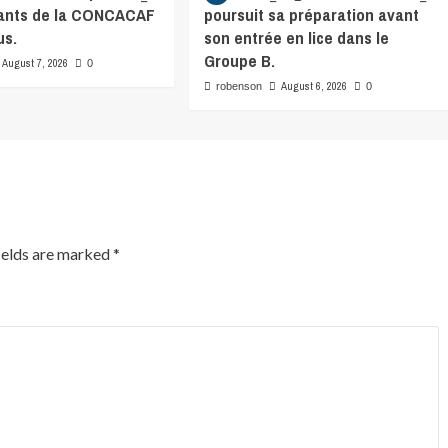
ants de la CONCACAF
poursuit sa préparation avant
us.
son entrée en lice dans le
Groupe B.
August 7, 2026
0
August 6, 2026
robenson
0
ields are marked
*