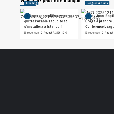
Vous avez peut-être manqué
Trending
Leagues & Clubs
La Supercoupe d’Espagne
Gorby Jean-Bapti
quitte l’Arabie saoudite et
Braga à prendre u
s’installera à Istanbul !
Conference Leag
August 7, 2026
August 
robenson
0
robenson