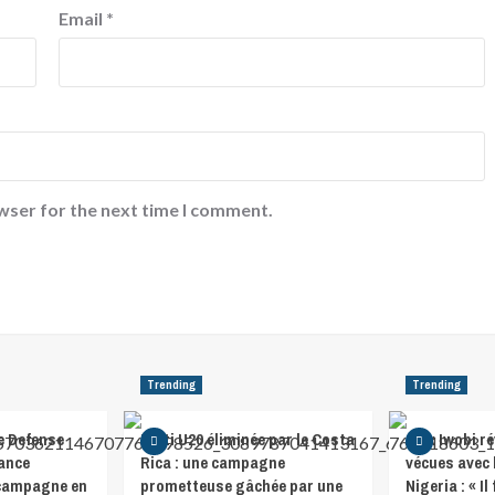
Email
*
wser for the next time I comment.
Trending
Trending
e Defense
Haïti U20 éliminée par le Costa
Alex Iwobi ré
lance
Rica : une campagne
vécues avec 
 campagne en
prometteuse gâchée par une
Nigeria : « I