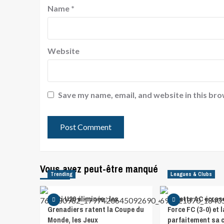
Name
*
Website
Save my name, email, and website in this bro
Vous avez peut-être manqué
Trending
Leagues & Clubs
Haïti U20 éliminée : les
Violette AC écras
Grenadiers ratent la Coupe du
Force FC (3-0) et 
Monde, les Jeux
parfaitement sa