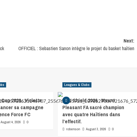
Next:
ck
OFFICIEL : Sebastien Sanon intègre le projet du basket haïtien
ubs
Leagues & Clubs
Cup 2026 : Violette
CFU Shield 2026 : Mount
 lancer sa campagne
Pleasant FA sacré champion
fence Force FC
avec quatre Haïtiens dans
l’effectif.
August 4, 2026
0
August 3, 2026
robenson
0