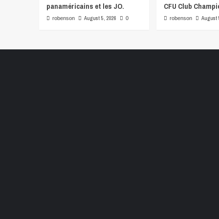
panaméricains et les JO.
CFU Club Champi
August 5, 2026
August 
robenson
0
robenson