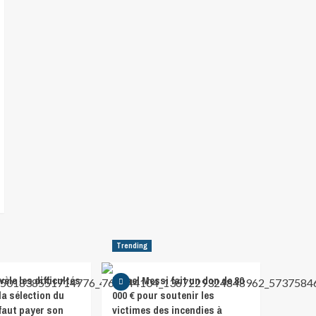
Trending
vèle les difficultés
Lionel Messi fait un don de 80
la sélection du
000 € pour soutenir les
l faut payer son
victimes des incendies à