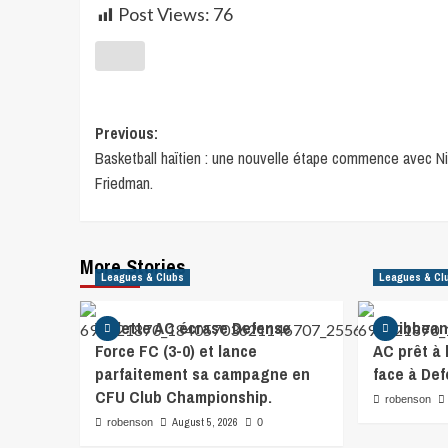
Post Views:
76
Previous:
Basketball haïtien : une nouvelle étape commence avec Ni
Friedman.
More Stories
Leagues & Clubs
Leagues & Cl
Violette AC écrase Defense
Caribbean 
Force FC (3-0) et lance
AC prêt à
parfaitement sa campagne en
face à De
CFU Club Championship.
robenson
August 5, 2026
robenson
0