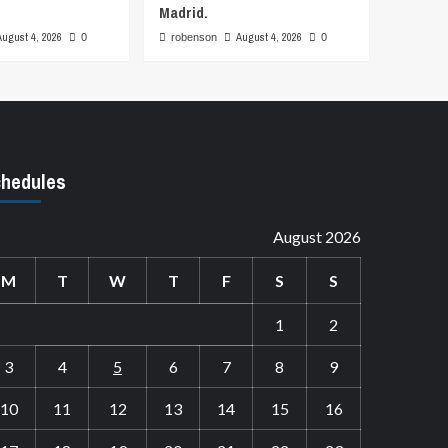
Madrid.
August 4, 2026
August 4, 2026
0
robenson
0
hedules
August 2026
M
T
W
T
F
S
S
1
2
3
4
5
6
7
8
9
10
11
12
13
14
15
16