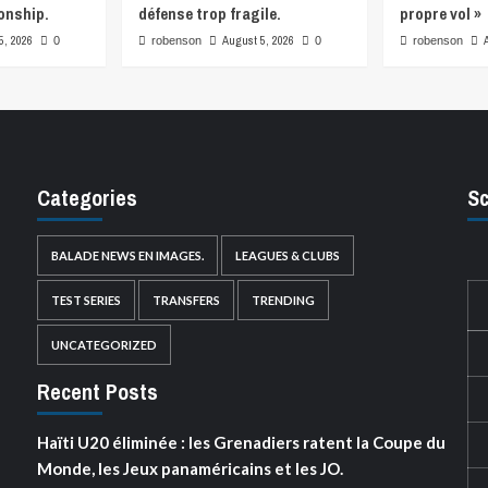
onship.
défense trop fragile.
propre vol »
5, 2026
August 5, 2026
0
robenson
0
robenson
Categories
Sc
BALADE NEWS EN IMAGES.
LEAGUES & CLUBS
TEST SERIES
TRANSFERS
TRENDING
UNCATEGORIZED
Recent Posts
Haïti U20 éliminée : les Grenadiers ratent la Coupe du
Monde, les Jeux panaméricains et les JO.