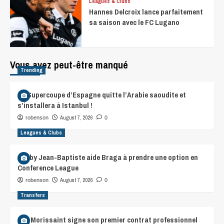
Leagues & Clubs
Hannes Delcroix lance parfaitement
sa saison avec le FC Lugano
Vous avez peut-être manqué
Trending
La Supercoupe d’Espagne quitte l’Arabie saoudite et
s’installera à Istanbul !
August 7, 2026
robenson
0
Leagues & Clubs
Gorby Jean-Baptiste aide Braga à prendre une option en
Conference League
August 7, 2026
robenson
0
Transfers
Léa Morissaint signe son premier contrat professionnel