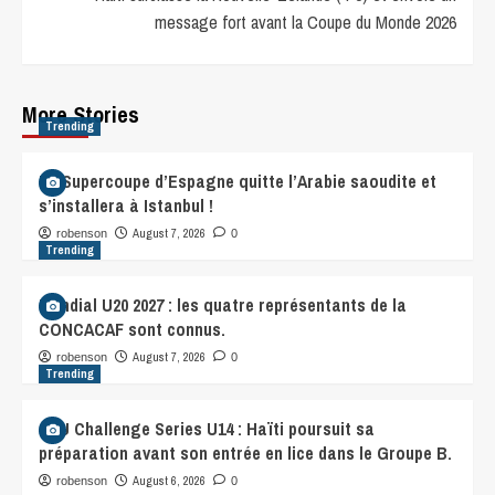
message fort avant la Coupe du Monde 2026
More Stories
Trending
La Supercoupe d’Espagne quitte l’Arabie saoudite et
s’installera à Istanbul !
August 7, 2026
robenson
0
Trending
Mondial U20 2027 : les quatre représentants de la
CONCACAF sont connus.
August 7, 2026
robenson
0
Trending
CFU Challenge Series U14 : Haïti poursuit sa
préparation avant son entrée en lice dans le Groupe B.
August 6, 2026
robenson
0