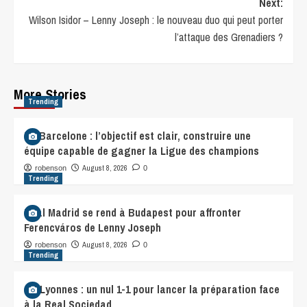
Next:
Wilson Isidor – Lenny Joseph : le nouveau duo qui peut porter
l’attaque des Grenadiers ?
More Stories
Trending
FC Barcelone : l’objectif est clair, construire une
équipe capable de gagner la Ligue des champions
August 8, 2026
robenson
0
Trending
Real Madrid se rend à Budapest pour affronter
Ferencváros de Lenny Joseph
August 8, 2026
robenson
0
Trending
OL Lyonnes : un nul 1-1 pour lancer la préparation face
à la Real Sociedad.