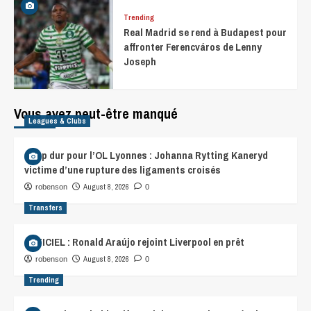
Trending
Real Madrid se rend à Budapest pour
affronter Ferencváros de Lenny
Joseph
Vous avez peut-être manqué
Leagues & Clubs
Coup dur pour l’OL Lyonnes : Johanna Rytting Kaneryd
victime d’une rupture des ligaments croisés
August 8, 2026
robenson
0
Transfers
OFFICIEL : Ronald Araújo rejoint Liverpool en prêt
August 8, 2026
robenson
0
Trending