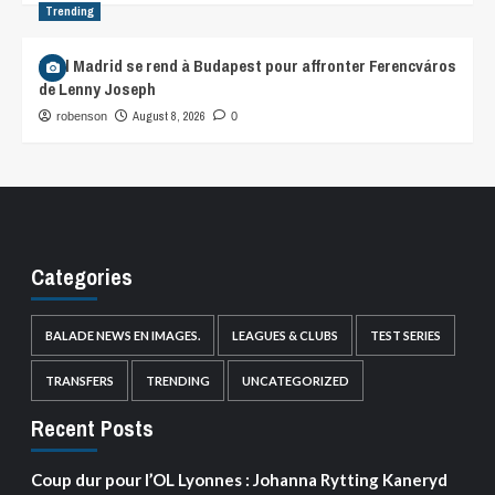
Trending
Real Madrid se rend à Budapest pour affronter Ferencváros
de Lenny Joseph
August 8, 2026
robenson
0
Categories
BALADE NEWS EN IMAGES.
LEAGUES & CLUBS
TEST SERIES
TRANSFERS
TRENDING
UNCATEGORIZED
Recent Posts
Coup dur pour l’OL Lyonnes : Johanna Rytting Kaneryd