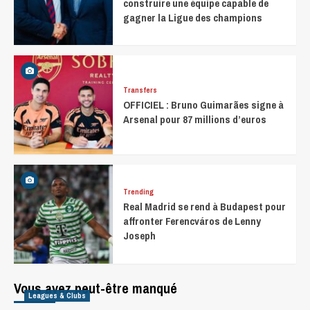
construire une équipe capable de
gagner la Ligue des champions
Transfers
OFFICIEL : Bruno Guimarães signe à
Arsenal pour 87 millions d’euros
Trending
Real Madrid se rend à Budapest pour
affronter Ferencváros de Lenny
Joseph
Vous avez peut-être manqué
Leagues & Clubs