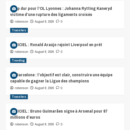
Coup dur pour l’OL Lyonnes : Johanna Rytting Kaneryd
victime d’une rupture des ligaments croisés
August 8, 2026
robenson
0
Transfers
OFFICIEL : Ronald Araújo rejoint Liverpool en prêt
August 8, 2026
robenson
0
Trending
FC Barcelone : l’objectif est clair, construire une équipe
capable de gagner la Ligue des champions
August 8, 2026
robenson
0
Transfers
OFFICIEL : Bruno Guimarães signe à Arsenal pour 87
millions d’euros
August 8, 2026
robenson
0