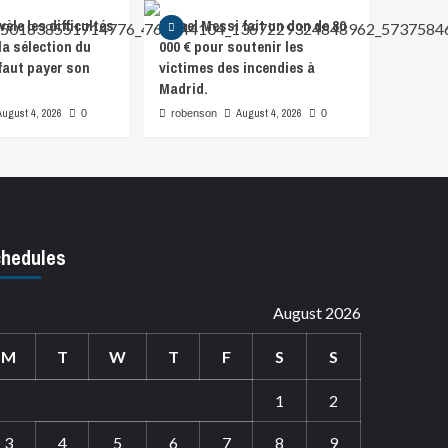
vèle les difficultés
Lionel Messi fait un don de 80
la sélection du
000 € pour soutenir les
l faut payer son
victimes des incendies à
Madrid.
August 4, 2026
August 4, 2026
0
robenson
0
hedules
August 2026
M
T
W
T
F
S
S
1
2
3
4
5
6
7
8
9