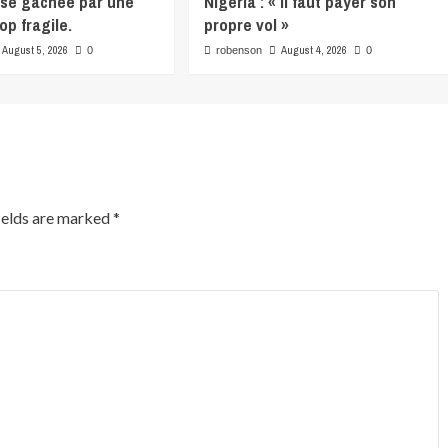
se gâchée par une
Nigeria : « Il faut payer son
op fragile.
propre vol »
August 5, 2026
August 4, 2026
0
robenson
0
ields are marked
*