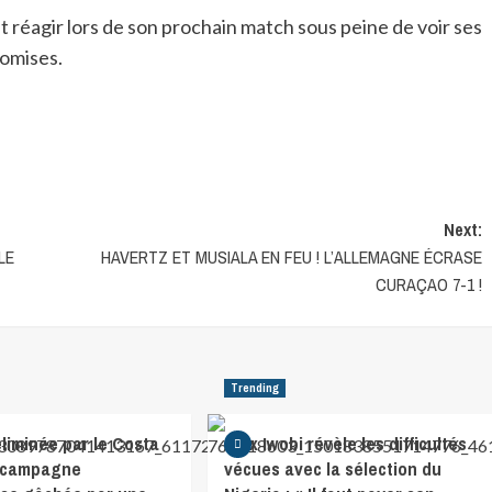
 réagir lors de son prochain match sous peine de voir ses
omises.
Next:
LE
HAVERTZ ET MUSIALA EN FEU ! L’ALLEMAGNE ÉCRASE
CURAÇAO 7-1 !
Trending
éliminée par le Costa
Alex Iwobi révèle les difficultés
e campagne
vécues avec la sélection du