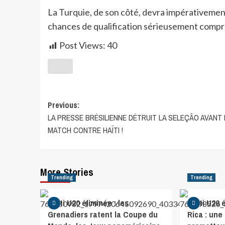
La Turquie, de son côté, devra impérativement
chances de qualification sérieusement compr
Post Views:
40
Previous:
LA PRESSE BRÉSILIENNE DÉTRUIT LA SELEÇÃO AVANT 
MATCH CONTRE HAÏTI !
More Stories
Trending
Trending
Haïti U20 éliminée : les
Haïti U20 
Grenadiers ratent la Coupe du
Rica : un