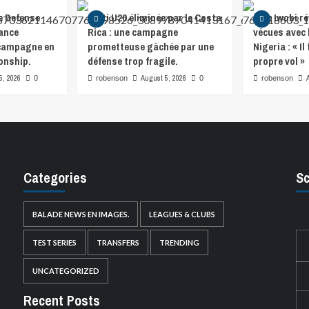
e Defense
Haïti U20 éliminée par le Costa
Alex Iwobi ré
lance
Rica : une campagne
vécues avec 
 campagne en
prometteuse gâchée par une
Nigeria : « I
onship.
défense trop fragile.
propre vol »
5, 2026
August 5, 2026
0
robenson
0
robenson
Categories
Sc
BALADE NEWS EN IMAGES.
LEAGUES & CLUBS
TEST SERIES
TRANSFERS
TRENDING
UNCATEGORIZED
Recent Posts