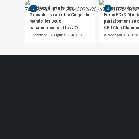
Haïti U20 éliminée : les
Violette AC écras
Grenadiers ratent la Coupe du
Force FC (3-0) et 
Monde, les Jeux
parfaitement sa
panaméricains et les JO.
CFU Club Champi
August 5, 2026
August 
robenson
0
robenson