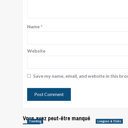
Name
*
Website
Save my name, email, and website in this bro
Vous avez peut-être manqué
Trending
Leagues & Clubs