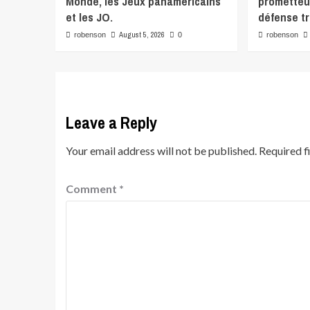
Monde, les Jeux panaméricains
prometteu
et les JO.
défense tr
August 5, 2026
robenson
0
robenson
Leave a Reply
Your email address will not be published.
Required f
Comment
*