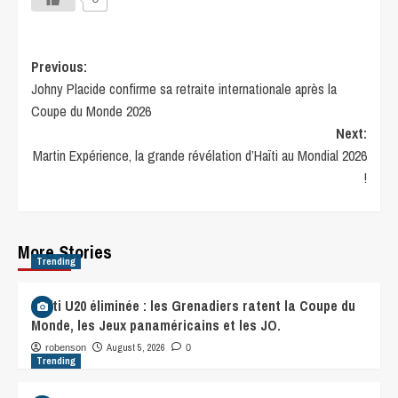
Previous:
Johny Placide confirme sa retraite internationale après la
Coupe du Monde 2026
Next:
Martin Expérience, la grande révélation d’Haïti au Mondial 2026
!
More Stories
Trending
Haïti U20 éliminée : les Grenadiers ratent la Coupe du
Monde, les Jeux panaméricains et les JO.
August 5, 2026
robenson
0
Trending