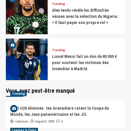
Trending
Alex Iwobi révèle les difficultés
vécues avec la sélection du Nigeria :
« Il faut payer son propre vol »
Trending
Lionel Messi fait un don de 80 000 €
pour soutenir les victimes des
incendies à Madrid.
Vous avez peut-être manqué
Trending
Haïti U20 éliminée : les Grenadiers ratent la Coupe du
Monde, les Jeux panaméricains et les JO.
August 5, 2026
robenson
0
Leagues & Clubs