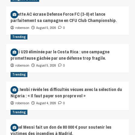
Violette AC écrase Defense Force FC (3-0) et lance
parfaitement sa campagne en CFU Club Championship.
August 5, 2026
robenson
0
Trending
Haïti U20 éliminée par le Costa Rica : une campagne
prometteuse gâchée par une défense trop fragile.
August 5, 2026
robenson
0
Trending
Alex Iwobi révèle les difficultés vécues avec la sélection du
Nigeria : « Il faut payer son propre vol »
August 4, 2026
robenson
0
Trending
Lionel Messi fait un don de 80 000 € pour soutenir les
victimes des incendies à Madrid.