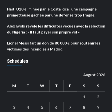
Haïti U20 éliminée par le Costa Rica : une campagne
prometteuse gâchée par une défense trop fragile.
Alex Iwobi révèle les difficultés vécues avec la sélection
du Nigeria : « Il faut payer son propre vol »
Lionel Messi fait un don de 80 000 € pour soutenir les
victimes des incendies à Madrid.
Schedules
August 2026
M
T
W
T
F
S
S
1
2
3
4
5
6
7
8
9