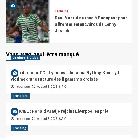
Trending
Real Madrid se rend à Budapest pour
affronter Ferencváros de Lenny
Joseph
Vous avez peut-être manqué
Leagues & Clubs
Coup dur pour l’OL Lyonnes : Johanna Rytting Kaneryd
victime d’une rupture des ligaments croisés
August 8, 2026
robenson
0
Transfers
OFFICIEL : Ronald Araújo rejoint Liverpool en prêt
August 8, 2026
robenson
0
Trending