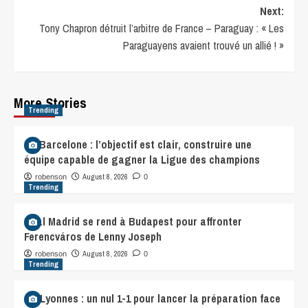
Next:
Tony Chapron détruit l’arbitre de France – Paraguay : « Les
Paraguayens avaient trouvé un allié ! »
More Stories
Trending
FC Barcelone : l’objectif est clair, construire une
équipe capable de gagner la Ligue des champions
August 8, 2026
robenson
0
Trending
Real Madrid se rend à Budapest pour affronter
Ferencváros de Lenny Joseph
August 8, 2026
robenson
0
Trending
OL Lyonnes : un nul 1-1 pour lancer la préparation face