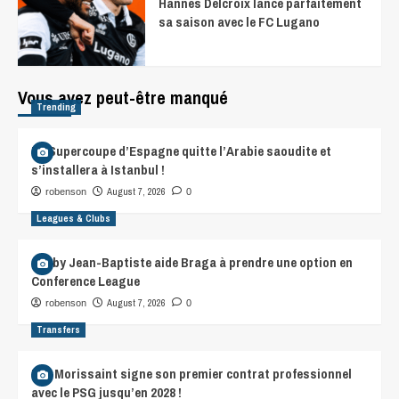
Hannes Delcroix lance parfaitement
sa saison avec le FC Lugano
Vous avez peut-être manqué
Trending
La Supercoupe d’Espagne quitte l’Arabie saoudite et
s’installera à Istanbul !
August 7, 2026
robenson
0
Leagues & Clubs
Gorby Jean-Baptiste aide Braga à prendre une option en
Conference League
August 7, 2026
robenson
0
Transfers
Léa Morissaint signe son premier contrat professionnel
avec le PSG jusqu’en 2028 !