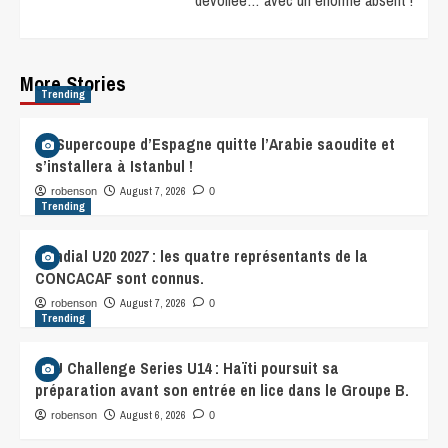
dévoilée… avec un énorme absent !
More Stories
Trending
La Supercoupe d’Espagne quitte l’Arabie saoudite et
s’installera à Istanbul !
August 7, 2026
robenson
0
Trending
Mondial U20 2027 : les quatre représentants de la
CONCACAF sont connus.
August 7, 2026
robenson
0
Trending
CFU Challenge Series U14 : Haïti poursuit sa
préparation avant son entrée en lice dans le Groupe B.
August 6, 2026
robenson
0