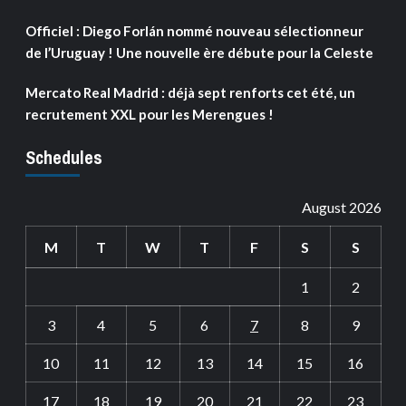
Officiel : Diego Forlán nommé nouveau sélectionneur
de l’Uruguay ! Une nouvelle ère débute pour la Celeste
Mercato Real Madrid : déjà sept renforts cet été, un
recrutement XXL pour les Merengues !
Schedules
August 2026
M
T
W
T
F
S
S
1
2
3
4
5
6
7
8
9
10
11
12
13
14
15
16
17
18
19
20
21
22
23