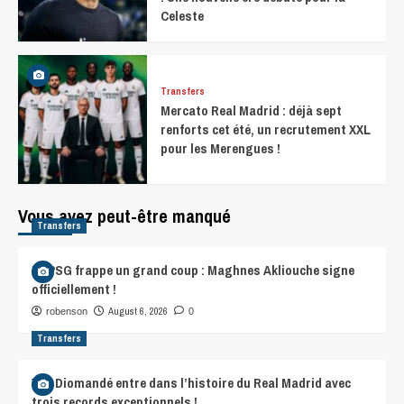
Celeste
Transfers
Mercato Real Madrid : déjà sept
renforts cet été, un recrutement XXL
pour les Merengues !
Vous avez peut-être manqué
Transfers
Le PSG frappe un grand coup : Maghnes Akliouche signe
officiellement !
August 6, 2026
robenson
0
Transfers
Yan Diomandé entre dans l’histoire du Real Madrid avec
trois records exceptionnels !