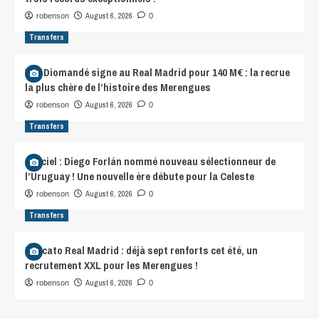
August 6, 2026
robenson
0
Transfers
Yan Diomandé signe au Real Madrid pour 140 M€ : la recrue
la plus chère de l’histoire des Merengues
August 6, 2026
robenson
0
Transfers
Officiel : Diego Forlán nommé nouveau sélectionneur de
l’Uruguay ! Une nouvelle ère débute pour la Celeste
August 6, 2026
robenson
0
Transfers
Mercato Real Madrid : déjà sept renforts cet été, un
recrutement XXL pour les Merengues !
August 6, 2026
robenson
0