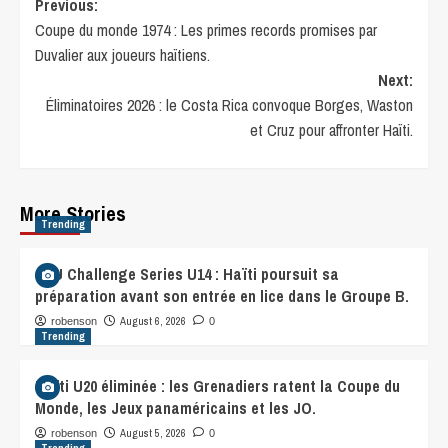
Previous:
Coupe du monde 1974 : Les primes records promises par
Duvalier aux joueurs haïtiens.
Next:
Éliminatoires 2026 : le Costa Rica convoque Borges, Waston
et Cruz pour affronter Haïti.
More Stories
Trending
CFU Challenge Series U14 : Haïti poursuit sa
préparation avant son entrée en lice dans le Groupe B.
August 6, 2026
robenson
0
Trending
Haïti U20 éliminée : les Grenadiers ratent la Coupe du
Monde, les Jeux panaméricains et les JO.
August 5, 2026
robenson
0