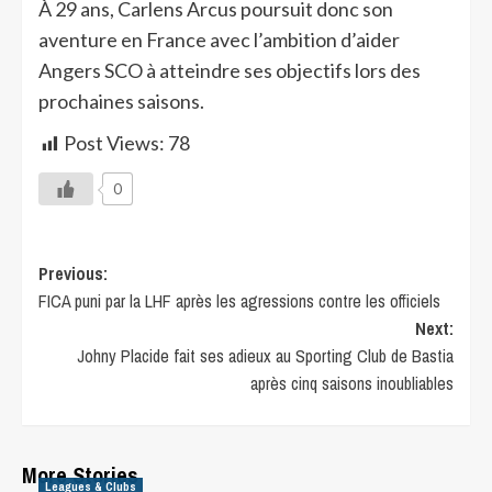
À 29 ans, Carlens Arcus poursuit donc son
aventure en France avec l’ambition d’aider
Angers SCO à atteindre ses objectifs lors des
prochaines saisons.
Post Views:
78
0
Previous:
FICA puni par la LHF après les agressions contre les officiels
Next:
Johny Placide fait ses adieux au Sporting Club de Bastia
après cinq saisons inoubliables
More Stories
Leagues & Clubs