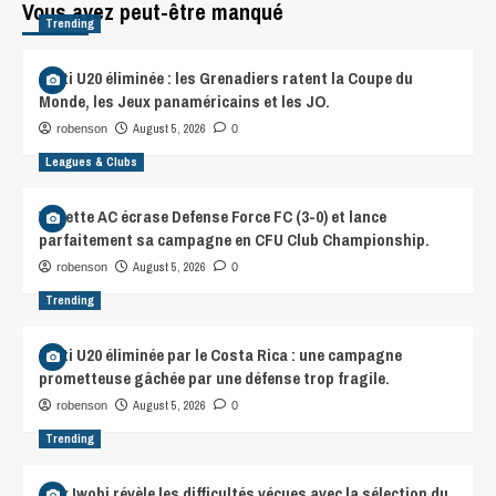
Vous avez peut-être manqué
Trending
Haïti U20 éliminée : les Grenadiers ratent la Coupe du
Monde, les Jeux panaméricains et les JO.
August 5, 2026
robenson
0
Leagues & Clubs
Violette AC écrase Defense Force FC (3-0) et lance
parfaitement sa campagne en CFU Club Championship.
August 5, 2026
robenson
0
Trending
Haïti U20 éliminée par le Costa Rica : une campagne
prometteuse gâchée par une défense trop fragile.
August 5, 2026
robenson
0
Trending
Alex Iwobi révèle les difficultés vécues avec la sélection du