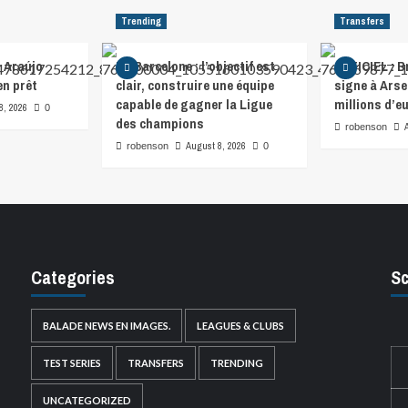
Trending
Transfers
 Araújo
FC Barcelone : l’objectif est
OFFICIEL : 
en prêt
clair, construire une équipe
signe à Arse
capable de gagner la Ligue
millions d’e
8, 2026
0
des champions
robenson
August 8, 2026
robenson
0
Categories
Sc
BALADE NEWS EN IMAGES.
LEAGUES & CLUBS
TEST SERIES
TRANSFERS
TRENDING
UNCATEGORIZED