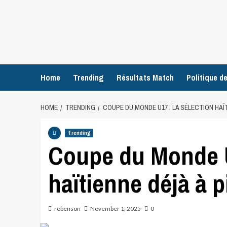
Home
Trending
Résultats Match
Politique de
HOME
TRENDING
COUPE DU MONDE U17 : LA SÉLECTION HAÏT
Trending
Coupe du Monde U1
haïtienne déjà à 
robenson
November 1, 2025
0