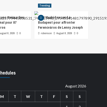
Trending
Bruno Guimarães
Real Madrid se rend à
nal pour 87
Budapest pour affronter
uros
Ferencváros de Lenny Joseph
August 8, 2026
August 8, 2026
0
robenson
0
hedules
August 2026
M
T
W
T
F
S
S
1
2