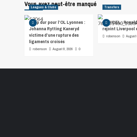
Vous avez peut-être manqué
Leagues & Clubs
Transfers
Coup dur pour l’OL Lyonnes :
OFFICIEL : Ronald
Johanna Rytting Kaneryd
rejoint Liverpool 
victime d’une rupture des
August 
robenson
ligaments croisés
August 8, 2026
robenson
0