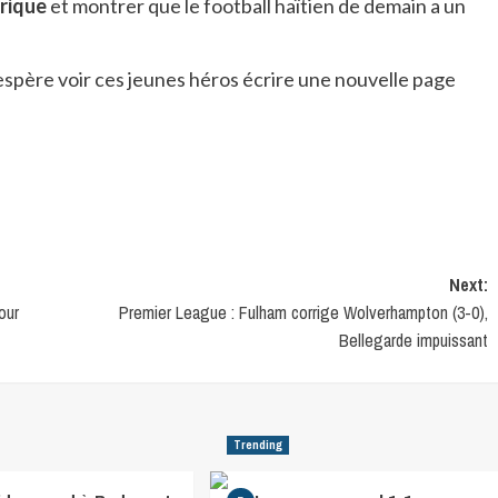
orique
et montrer que le football haïtien de demain a un
 espère voir ces jeunes héros écrire une nouvelle page
Next:
our
Premier League : Fulham corrige Wolverhampton (3-0),
Bellegarde impuissant
Trending