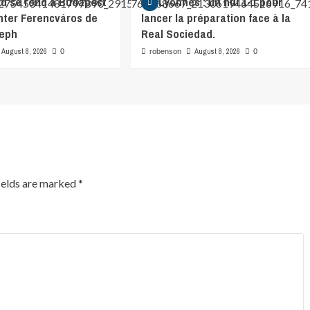
id se rend à Budapest
OL Lyonnes : un nul 1-1 pour
nter Ferencváros de
lancer la préparation face à la
seph
Real Sociedad.
August 8, 2026
August 8, 2026
0
robenson
0
ields are marked
*