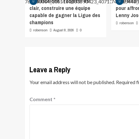
FC Barcelone : l’objectif est
Real Madr
clair, construire une équipe
pour affro
capable de gagner la Ligue des
Lenny Jo
champions
robenson
August 8, 2026
robenson
0
Leave a Reply
Your email address will not be published.
Required f
Comment
*