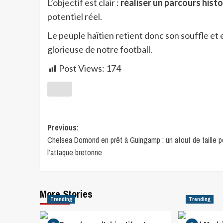
L’objectif est clair :
réaliser un parcours hist
potentiel réel.
Le peuple haïtien retient donc son souffle et
glorieuse de notre football.
Post Views:
174
Previous:
Chelsea Domond en prêt à Guingamp : un atout de taille p
l’attaque bretonne
More Stories
Trending
Trending