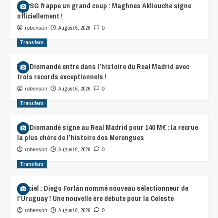
Le PSG frappe un grand coup : Maghnes Akliouche signe
officiellement !
August 6, 2026
robenson
0
Transfers
Yan Diomandé entre dans l’histoire du Real Madrid avec
trois records exceptionnels !
August 6, 2026
robenson
0
Transfers
Yan Diomandé signe au Real Madrid pour 140 M€ : la recrue
la plus chère de l’histoire des Merengues
August 6, 2026
robenson
0
Transfers
Officiel : Diego Forlán nommé nouveau sélectionneur de
l’Uruguay ! Une nouvelle ère débute pour la Celeste
August 6, 2026
robenson
0