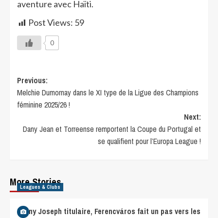
aventure avec Haïti.
Post Views:
59
0
Previous:
Melchie Dumornay dans le XI type de la Ligue des Champions
féminine 2025/26 !
Next:
Dany Jean et Torreense remportent la Coupe du Portugal et
se qualifient pour l’Europa League !
More Stories
Leagues & Clubs
Lenny Joseph titulaire, Ferencváros fait un pas vers les