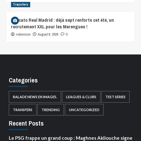
Transfers
Mercato Real Madrid : déjà sept renforts cet été, un
recrutement XXL pour les Merengues !
August 6, 2026
robenson
0
Categories
BALADE NEWS EN IMAGES.
LEAGUES & CLUBS
TEST SERIES
TRANSFERS
TRENDING
UNCATEGORIZED
Recent Posts
Le PSG frappe un grand coup : Maghnes Akliouche signe