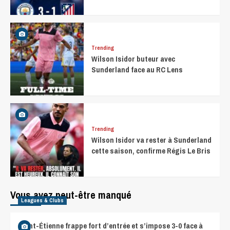
Trending
Wilson Isidor buteur avec
Sunderland face au RC Lens
Trending
Wilson Isidor va rester à Sunderland
cette saison, confirme Régis Le Bris
Vous avez peut-être manqué
Leagues & Clubs
Saint-Étienne frappe fort d’entrée et s’impose 3-0 face à