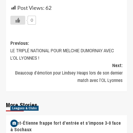
Post Views:
62
0
Previous:
LE TRIPLÉ NATIONAL POUR MELCHIE DUMORNAY AVEC
L’OL LYONNES !
Next:
Beaucoup d’émotion pour Lindsey Heaps lors de son dernier
match avec l’OL Lyonnes
More Stories
Leagues & Clubs
Saint-Étienne frappe fort d’entrée et s’impose 3-0 face
à Sochaux