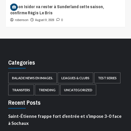
Wilson Isidor va rester à Sunderland cette saison,
confirme Régis Le Bris
August 9, 2026
robenson
0
Categories
BALADE NEWS EN IMAGES.
LEAGUES & CLUBS
TEST SERIES
TRANSFERS
TRENDING
UNCATEGORIZED
Recent Posts
Saint-Étienne frappe fort d’entrée et s’impose 3-0 face
à Sochaux