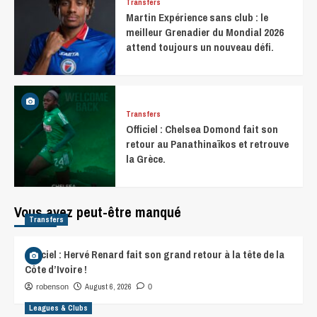
Transfers
Martin Expérience sans club : le
meilleur Grenadier du Mondial 2026
attend toujours un nouveau défi.
Transfers
Officiel : Chelsea Domond fait son
retour au Panathinaïkos et retrouve
la Grèce.
Vous avez peut-être manqué
Transfers
Officiel : Hervé Renard fait son grand retour à la tête de la
Côte d’Ivoire !
August 6, 2026
robenson
0
Leagues & Clubs