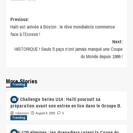
Previous:
Haïti est arrivée à Boston : le rêve mondialiste commence
face à l’Écosse !
Next:
HISTORIQUE ! Seuls 5 pays n’ont jamais manqué une Coupe
du Monde depuis 1986 !
More Stories
Trending
CFU Challenge Series U14 : Haïti poursuit sa
préparation avant son entrée en lice dans le Groupe B.
August 6, 2026
robenson
0
Trending
Haïti U20 éliminée : les Grenadiers ratent la Coupe du