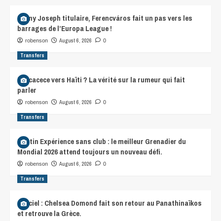
Lenny Joseph titulaire, Ferencváros fait un pas vers les
barrages de l’Europa League !
August 6, 2026
robenson
0
Transfers
Beccacece vers Haïti ? La vérité sur la rumeur qui fait
parler
August 6, 2026
robenson
0
Transfers
Martin Expérience sans club : le meilleur Grenadier du
Mondial 2026 attend toujours un nouveau défi.
August 6, 2026
robenson
0
Transfers
Officiel : Chelsea Domond fait son retour au Panathinaïkos
et retrouve la Grèce.