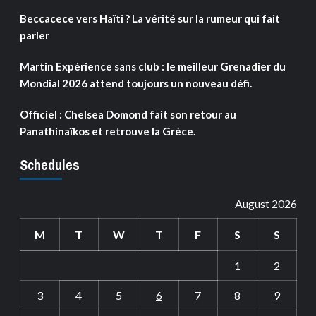
Beccacece vers Haïti ? La vérité sur la rumeur qui fait
parler
Martin Expérience sans club : le meilleur Grenadier du
Mondial 2026 attend toujours un nouveau défi.
Officiel : Chelsea Domond fait son retour au
Panathinaïkos et retrouve la Grèce.
Schedules
August 2026
M
T
W
T
F
S
S
1
2
3
4
5
6
7
8
9