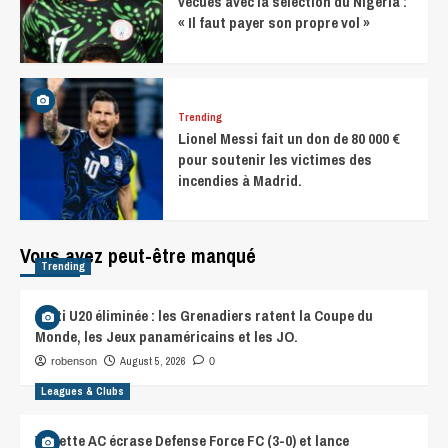
vécues avec la sélection du Nigeria :
« Il faut payer son propre vol »
Trending
Lionel Messi fait un don de 80 000 €
pour soutenir les victimes des
incendies à Madrid.
Vous avez peut-être manqué
Trending
Haïti U20 éliminée : les Grenadiers ratent la Coupe du
Monde, les Jeux panaméricains et les JO.
August 5, 2026
robenson
0
Leagues & Clubs
Violette AC écrase Defense Force FC (3-0) et lance