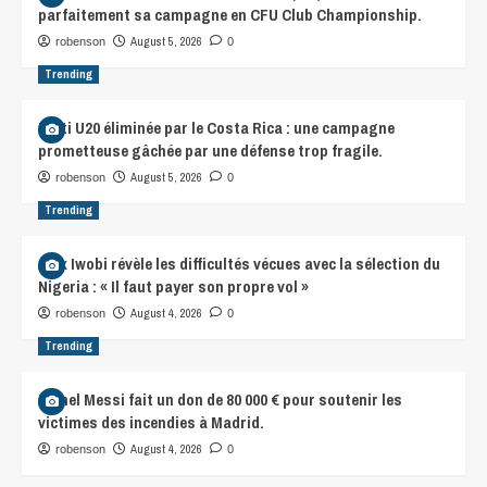
parfaitement sa campagne en CFU Club Championship.
August 5, 2026
robenson
0
Trending
Haïti U20 éliminée par le Costa Rica : une campagne
prometteuse gâchée par une défense trop fragile.
August 5, 2026
robenson
0
Trending
Alex Iwobi révèle les difficultés vécues avec la sélection du
Nigeria : « Il faut payer son propre vol »
August 4, 2026
robenson
0
Trending
Lionel Messi fait un don de 80 000 € pour soutenir les
victimes des incendies à Madrid.
August 4, 2026
robenson
0