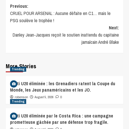
Previous:
CRUEL POUR ARSENAL : Aucune défaite en C1… mais le
PSG soulève le trophée !
Next:
Danley Jean-Jacques reçoit le soutien inattendu du capitaine
jamaïcain André Blake
More Stories
Trending
Haïti U20 éliminée : les Grenadiers ratent la Coupe du
Monde, les Jeux panaméricains et les JO.
August 5, 2026
robenson
0
Trending
Haïti U20 éliminée par le Costa Rica : une campagne
prometteuse gâchée par une défense trop fragile.