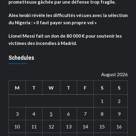
prometteuse gâchée par une défense trop fragile.
Alex Iwobi révèle les difficultés vécues avec la sélection
du Nigeria : « Il faut payer son propre vol »
Lionel Messi fait un don de 80 000 € pour soutenir les
victimes des incendies à Madrid.
Schedules
August 2026
M
T
W
T
F
S
S
1
2
3
4
5
6
7
8
9
10
11
12
13
14
15
16