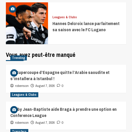
Leagues & Clubs
Hannes Delcroix lance parfaitement
sa saison avec le FC Lugano
Vous avez peut-être manqué
Trending
La Supercoupe d’Espagne quitte l’Arabie saoudite et
s’installera à Istanbul !
August 7, 2026
robenson
0
Leagues & Clubs
Gorby Jean-Baptiste aide Braga à prendre une option en
Conference League
August 7, 2026
robenson
0
Transfers