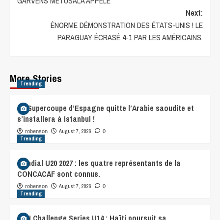
GARVENS METUSALA APPELÉ
Next:
ÉNORME DÉMONSTRATION DES ÉTATS-UNIS ! LE
PARAGUAY ÉCRASÉ 4-1 PAR LES AMÉRICAINS.
More Stories
Trending
La Supercoupe d’Espagne quitte l’Arabie saoudite et
s’installera à Istanbul !
August 7, 2026
robenson
0
Trending
Mondial U20 2027 : les quatre représentants de la
CONCACAF sont connus.
August 7, 2026
robenson
0
Trending
CFU Challenge Series U14 : Haïti poursuit sa