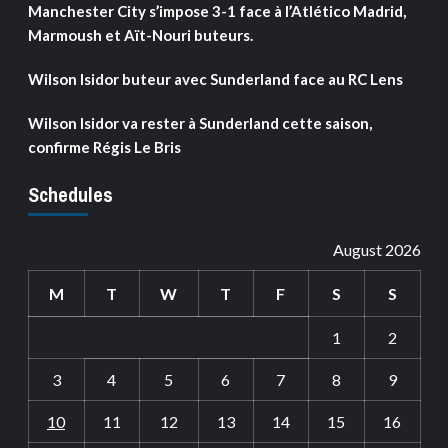
Manchester City s’impose 3-1 face à l’Atlético Madrid,
Marmoush et Aït-Nouri buteurs.
Wilson Isidor buteur avec Sunderland face au RC Lens
Wilson Isidor va rester à Sunderland cette saison,
confirme Régis Le Bris
Schedules
August 2026
M
T
W
T
F
S
S
1
2
3
4
5
6
7
8
9
10
11
12
13
14
15
16