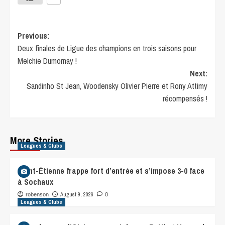
Previous:
Deux finales de Ligue des champions en trois saisons pour
Melchie Dumornay !
Next:
Sandinho St Jean, Woodensky Olivier Pierre et Rony Attimy
récompensés !
More Stories
Leagues & Clubs
Saint-Étienne frappe fort d’entrée et s’impose 3-0 face
à Sochaux
August 9, 2026
robenson
0
Leagues & Clubs