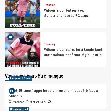
Trending
Wilson Isidor buteur avec
Sunderland face au RC Lens
Trending
Wilson Isidor va rester à Sunderland
cette saison, confirme Régis Le Bris
Vous avez peut-être manqué
Leagues & Clubs
Saint-Étienne frappe fort d’entrée et s’impose 3-0 face à
Sochaux
August 9, 2026
robenson
0
Uncategorized