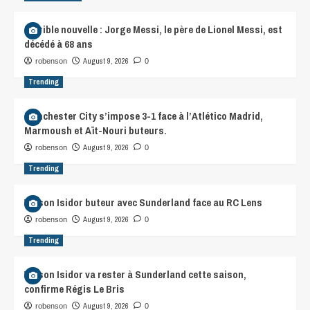
Terrible nouvelle : Jorge Messi, le père de Lionel Messi, est
décédé à 68 ans
August 9, 2026
robenson
0
Trending
Manchester City s’impose 3-1 face à l’Atlético Madrid,
Marmoush et Aït-Nouri buteurs.
August 9, 2026
robenson
0
Trending
Wilson Isidor buteur avec Sunderland face au RC Lens
August 9, 2026
robenson
0
Trending
Wilson Isidor va rester à Sunderland cette saison,
confirme Régis Le Bris
August 9, 2026
robenson
0