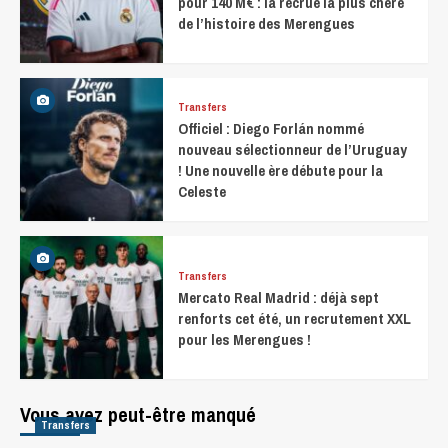
pour 140 M€ : la recrue la plus chère
de l’histoire des Merengues
Transfers
Officiel : Diego Forlán nommé
nouveau sélectionneur de l’Uruguay
! Une nouvelle ère débute pour la
Celeste
Transfers
Mercato Real Madrid : déjà sept
renforts cet été, un recrutement XXL
pour les Merengues !
Vous avez peut-être manqué
Transfers