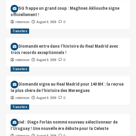
Le PSG frappe un grand coup : Maghnes Akliouche signe
officiellement !
August 6, 2026
robenson
0
Transfers
Yan Diomandé entre dans l’histoire du Real Madrid avec
trois records exceptionnels !
August 6, 2026
robenson
0
Transfers
Yan Diomandé signe au Real Madrid pour 140 M€ : la recrue
la plus chère de l’histoire des Merengues
August 6, 2026
robenson
0
Transfers
Officiel : Diego Forlán nommé nouveau sélectionneur de
l’Uruguay ! Une nouvelle ère débute pour la Celeste
August 6, 2026
robenson
0