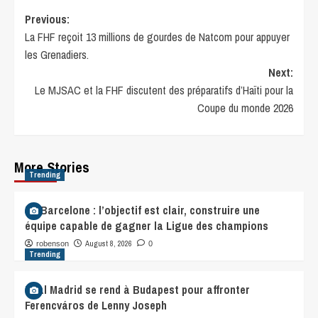
Previous:
La FHF reçoit 13 millions de gourdes de Natcom pour appuyer
les Grenadiers.
Next:
Le MJSAC et la FHF discutent des préparatifs d’Haïti pour la
Coupe du monde 2026
More Stories
Trending
FC Barcelone : l’objectif est clair, construire une
équipe capable de gagner la Ligue des champions
August 8, 2026
robenson
0
Trending
Real Madrid se rend à Budapest pour affronter
Ferencváros de Lenny Joseph