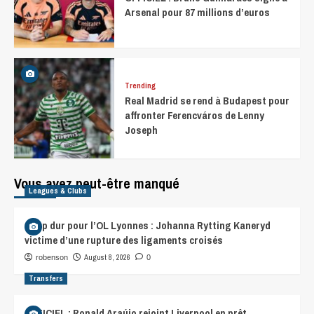
Arsenal pour 87 millions d’euros
Trending
Real Madrid se rend à Budapest pour
affronter Ferencváros de Lenny
Joseph
Vous avez peut-être manqué
Leagues & Clubs
Coup dur pour l’OL Lyonnes : Johanna Rytting Kaneryd
victime d’une rupture des ligaments croisés
August 8, 2026
robenson
0
Transfers
OFFICIEL : Ronald Araújo rejoint Liverpool en prêt