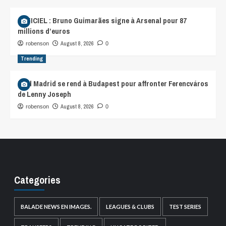
OFFICIEL : Bruno Guimarães signe à Arsenal pour 87
millions d’euros
August 8, 2026
robenson
0
Trending
Real Madrid se rend à Budapest pour affronter Ferencváros
de Lenny Joseph
August 8, 2026
robenson
0
Categories
BALADE NEWS EN IMAGES.
LEAGUES & CLUBS
TEST SERIES