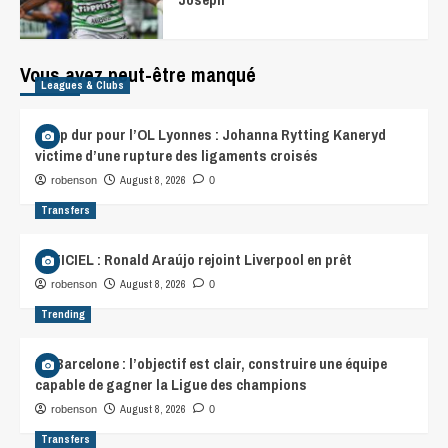
Vous avez peut-être manqué
Leagues & Clubs
Coup dur pour l’OL Lyonnes : Johanna Rytting Kaneryd
victime d’une rupture des ligaments croisés
August 8, 2026
robenson
0
Transfers
OFFICIEL : Ronald Araújo rejoint Liverpool en prêt
August 8, 2026
robenson
0
Trending
FC Barcelone : l’objectif est clair, construire une équipe
capable de gagner la Ligue des champions
August 8, 2026
robenson
0
Transfers