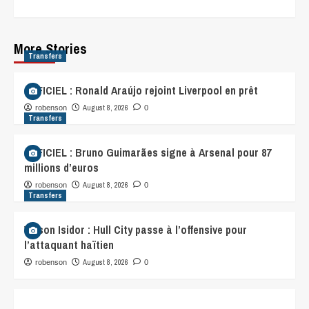
More Stories
Transfers
OFFICIEL : Ronald Araújo rejoint Liverpool en prêt
August 8, 2026
robenson
0
Transfers
OFFICIEL : Bruno Guimarães signe à Arsenal pour 87
millions d’euros
August 8, 2026
robenson
0
Transfers
Wilson Isidor : Hull City passe à l’offensive pour
l’attaquant haïtien
August 8, 2026
robenson
0