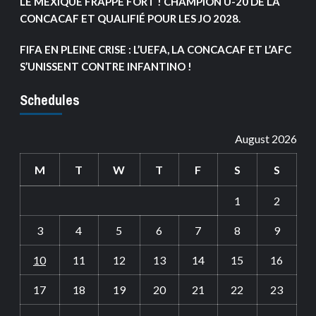
LE MEXIQUE FRAPPE FORT ! CHAMPION U-20 DE LA
CONCACAF ET QUALIFIÉ POUR LES JO 2028.
FIFA EN PLEINE CRISE : L’UEFA, LA CONCACAF ET L’AFC
S’UNISSENT CONTRE INFANTINO !
Schedules
August 2026
M
T
W
T
F
S
S
1
2
3
4
5
6
7
8
9
10
11
12
13
14
15
16
17
18
19
20
21
22
23