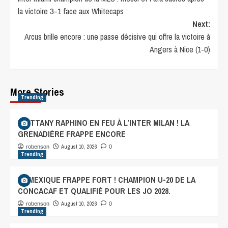
la victoire 3–1 face aux Whitecaps
Next:
Arcus brille encore : une passe décisive qui offre la victoire à
Angers à Nice (1-0)
More Stories
Trending
BRITTANY RAPHINO EN FEU À L’INTER MILAN ! LA
GRENADIÈRE FRAPPE ENCORE
August 10, 2026
robenson
0
Trending
LE MEXIQUE FRAPPE FORT ! CHAMPION U-20 DE LA
CONCACAF ET QUALIFIÉ POUR LES JO 2028.
August 10, 2026
robenson
0
Trending