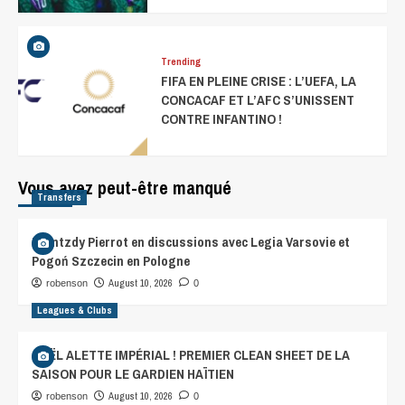
Trending
FIFA EN PLEINE CRISE : L’UEFA, LA
CONCACAF ET L’AFC S’UNISSENT
CONTRE INFANTINO !
Vous avez peut-être manqué
Transfers
Frantzdy Pierrot en discussions avec Legia Varsovie et
Pogoń Szczecin en Pologne
August 10, 2026
robenson
0
Leagues & Clubs
GAËL ALETTE IMPÉRIAL ! PREMIER CLEAN SHEET DE LA
SAISON POUR LE GARDIEN HAÏTIEN
August 10, 2026
robenson
0