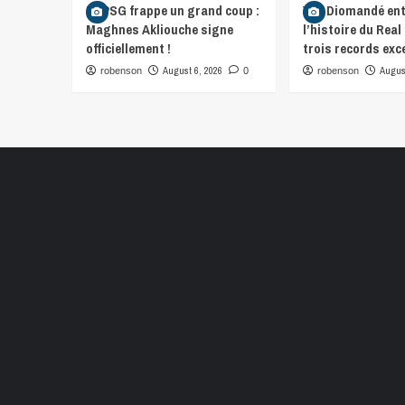
Le PSG frappe un grand coup :
Yan Diomandé ent
Maghnes Akliouche signe
l’histoire du Real
officiellement !
trois records exc
August 6, 2026
August
robenson
0
robenson