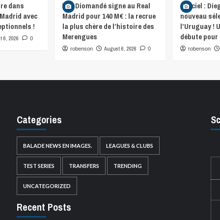
re dans
Yan Diomandé signe au Real
Officiel : D
 Madrid avec
Madrid pour 140 M€ : la recrue
nouveau séle
eptionnels !
la plus chère de l’histoire des
l’Uruguay ! 
Merengues
débute pour 
 6, 2026
0
August 6, 2026
robenson
0
robenson
Categories
Sc
BALADE NEWS EN IMAGES.
LEAGUES & CLUBS
TEST SERIES
TRANSFERS
TRENDING
UNCATEGORIZED
Recent Posts