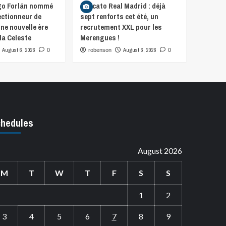
iego Forlán nommé
Mercato Real Madrid : déjà
ctionneur de
sept renforts cet été, un
Une nouvelle ère
recrutement XXL pour les
la Celeste
Merengues !
August 6, 2026
August 6, 2026
0
robenson
0
hedules
August 2026
M
T
W
T
F
S
S
1
2
3
4
5
6
7
8
9