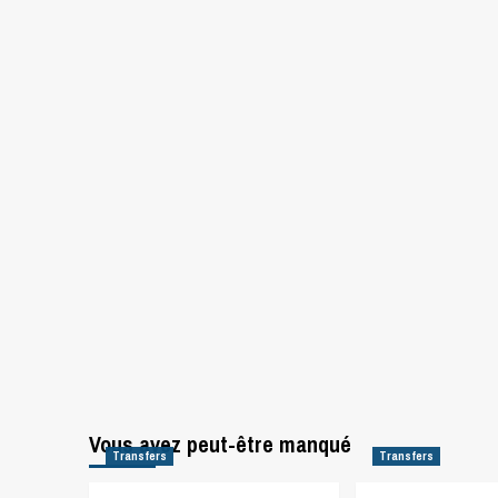
Vous avez peut-être manqué
Transfers
Transfers