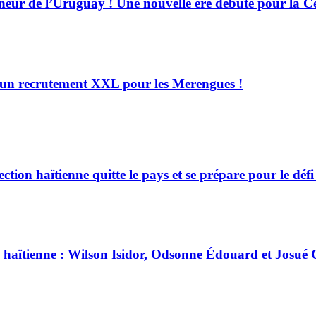
neur de l’Uruguay ! Une nouvelle ère débute pour la Ce
é, un recrutement XXL pour les Merengues !
tion haïtienne quitte le pays et se prépare pour le dé
ion haïtienne : Wilson Isidor, Odsonne Édouard et Josué