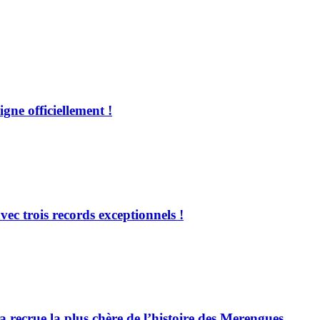
ne officiellement !
c trois records exceptionnels !
ecrue la plus chère de l’histoire des Merengues