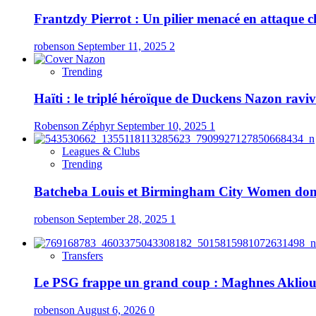
Frantzdy Pierrot : Un pilier menacé en attaque c
robenson
September 11, 2025
2
Trending
Haïti : le triplé héroïque de Duckens Nazon ravive
Robenson Zéphyr
September 10, 2025
1
Leagues & Clubs
Trending
Batcheba Louis et Birmingham City Women domine
robenson
September 28, 2025
1
Transfers
Le PSG frappe un grand coup : Maghnes Akliouch
robenson
August 6, 2026
0