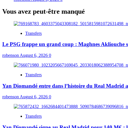
Vous avez peut-être manqué
Transfers
Le PSG frappe un grand coup : Maghnes Akliouche sig
robenson
August 6, 2026
0
Transfers
Yan Diomandé entre dans l’histoire du Real Madrid ave
robenson
August 6, 2026
0
Transfers
Yan Diomandé signe au Real Madrid pour 140 M€ : la r