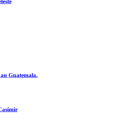
leste
fi au Guatemala.
 Casimir