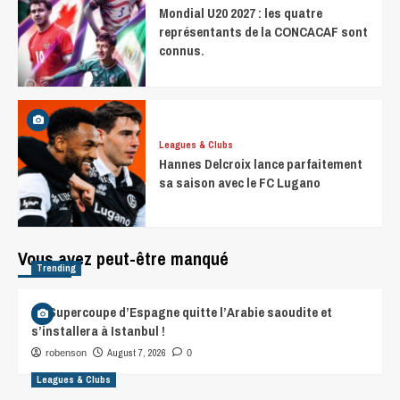
Mondial U20 2027 : les quatre
représentants de la CONCACAF sont
connus.
Leagues & Clubs
Hannes Delcroix lance parfaitement
sa saison avec le FC Lugano
Vous avez peut-être manqué
Trending
La Supercoupe d’Espagne quitte l’Arabie saoudite et
s’installera à Istanbul !
August 7, 2026
robenson
0
Leagues & Clubs