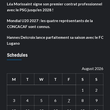
Léa Morissaint signe son premier contrat professionnel
avec le PSG jusqu’en 2028 !
Mondial U20 2027 : les quatre représentants de la
CONCACAF sont connus.
Hannes Delcroix lance parfaitement sa saison avec le FC
Lugano
Schedules
August 2026
M
T
W
T
F
S
S
1
2
3
4
5
6
7
8
9