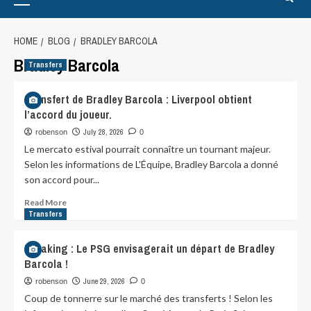
HOME
BLOG
BRADLEY BARCOLA
Bradley Barcola
Transfers
Transfert de Bradley Barcola : Liverpool obtient
l’accord du joueur.
July 28, 2026
robenson
0
Le mercato estival pourrait connaître un tournant majeur.
Selon les informations de L'Équipe, Bradley Barcola a donné
son accord pour...
Read More
Transfers
Breaking : Le PSG envisagerait un départ de Bradley
Barcola !
June 29, 2026
robenson
0
Coup de tonnerre sur le marché des transferts ! Selon les