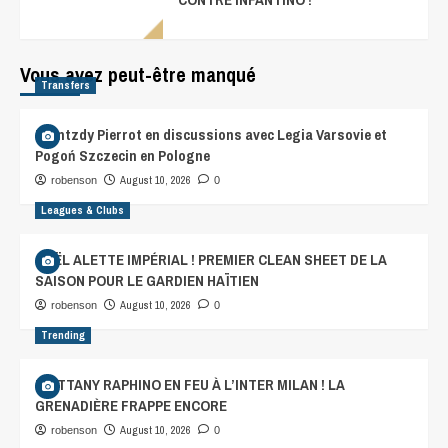
Vous avez peut-être manqué
Transfers
Frantzdy Pierrot en discussions avec Legia Varsovie et
Pogoń Szczecin en Pologne
August 10, 2026
robenson
0
Leagues & Clubs
GAËL ALETTE IMPÉRIAL ! PREMIER CLEAN SHEET DE LA
SAISON POUR LE GARDIEN HAÏTIEN
August 10, 2026
robenson
0
Trending
BRITTANY RAPHINO EN FEU À L’INTER MILAN ! LA
GRENADIÈRE FRAPPE ENCORE
August 10, 2026
robenson
0