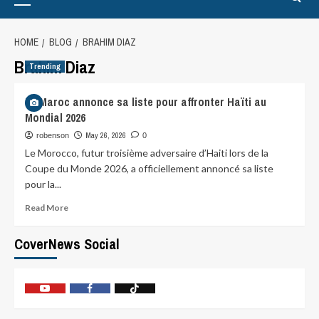
HOME
BLOG
BRAHIM DIAZ
Brahim Diaz
Trending
Le Maroc annonce sa liste pour affronter Haïti au
Mondial 2026
May 26, 2026
robenson
0
Le Morocco, futur troisième adversaire d’Haiti lors de la
Coupe du Monde 2026, a officiellement annoncé sa liste
pour la...
Read More
CoverNews Social