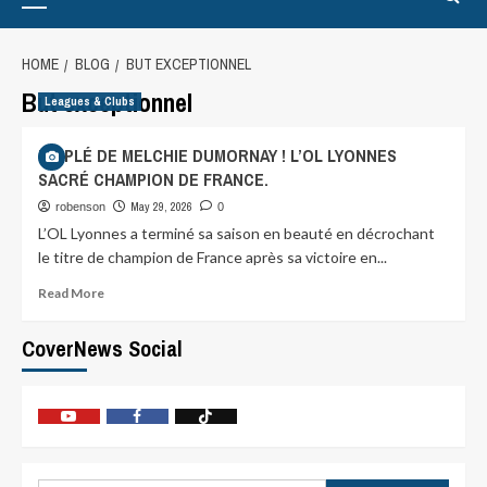
HOME
BLOG
BUT EXCEPTIONNEL
But exceptionnel
Leagues & Clubs
TRIPLÉ DE MELCHIE DUMORNAY ! L’OL LYONNES
SACRÉ CHAMPION DE FRANCE.
May 29, 2026
robenson
0
L’OL Lyonnes a terminé sa saison en beauté en décrochant
le titre de champion de France après sa victoire en...
Read More
CoverNews Social