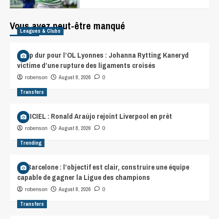
Vous avez peut-être manqué
Leagues & Clubs
Coup dur pour l’OL Lyonnes : Johanna Rytting Kaneryd
victime d’une rupture des ligaments croisés
August 8, 2026
robenson
0
Transfers
OFFICIEL : Ronald Araújo rejoint Liverpool en prêt
August 8, 2026
robenson
0
Trending
FC Barcelone : l’objectif est clair, construire une équipe
capable de gagner la Ligue des champions
August 8, 2026
robenson
0
Transfers