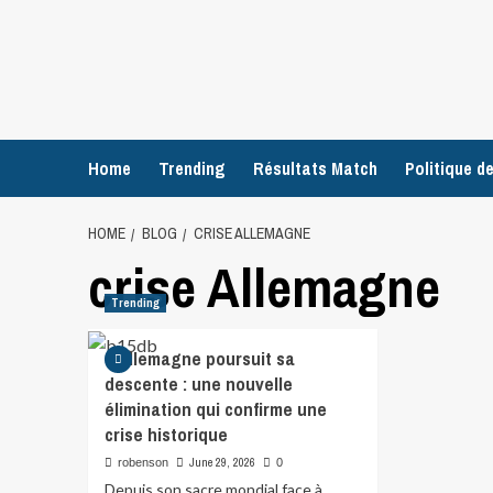
Home
Trending
Résultats Match
Politique de
HOME
BLOG
CRISE ALLEMAGNE
crise Allemagne
Trending
L’Allemagne poursuit sa
descente : une nouvelle
élimination qui confirme une
crise historique
June 29, 2026
robenson
0
Depuis son sacre mondial face à