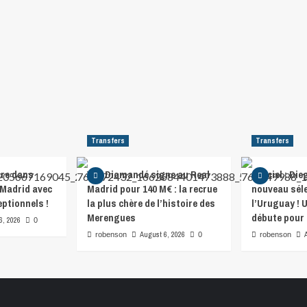
Transfers
Transfers
re dans
Yan Diomandé signe au Real
Officiel : D
 Madrid avec
Madrid pour 140 M€ : la recrue
nouveau séle
eptionnels !
la plus chère de l’histoire des
l’Uruguay ! 
Merengues
débute pour 
6, 2026
0
August 6, 2026
robenson
0
robenson