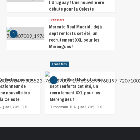
l’Uruguay ! Une nouvelle ère
débute pour la Celeste
Transfers
Mercato Real Madrid : déjà
sept renforts cet été, un
recrutement XXL pour les
Merengues !
Transfers
iego Forlán nommé
Mercato Real Madrid : déjà
ctionneur de
sept renforts cet été, un
Une nouvelle ère
recrutement XXL pour les
la Celeste
Merengues !
August 6, 2026
August 6, 2026
0
robenson
0