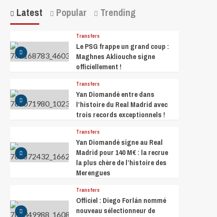
Latest
Popular
Trending
Transfers
Le PSG frappe un grand coup :
Maghnes Akliouche signe
officiellement !
Transfers
Yan Diomandé entre dans
l’histoire du Real Madrid avec
trois records exceptionnels !
Transfers
Yan Diomandé signe au Real
Madrid pour 140 M€ : la recrue
la plus chère de l’histoire des
Merengues
Transfers
Officiel : Diego Forlán nommé
nouveau sélectionneur de