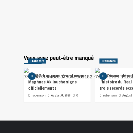
Vous avez peut-être manqué
Transfers
Transfers
Le PSG frappe un grand coup :
Yan Diomandé ent
Maghnes Akliouche signe
l’histoire du Real
officiellement !
trois records exc
August 6, 2026
August 
robenson
0
robenson