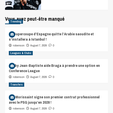
Vous avez peut-être manqué
Trending
La Supercoupe d’Espagne quitte l’Arabie saoudite et
s’installera à Istanbul !
August 7, 2026
robenson
0
Leagues & Clubs
Gorby Jean-Baptiste aide Braga à prendre une option en
Conference League
August 7, 2026
robenson
0
Transfers
Léa Morissaint signe son premier contrat professionnel
avec le PSG jusqu’en 2028 !
August 7, 2026
robenson
0