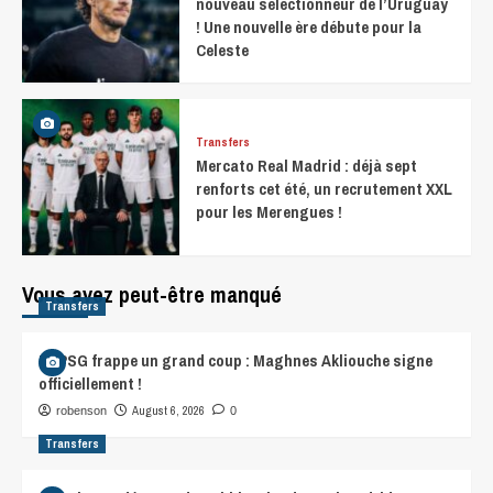
nouveau sélectionneur de l’Uruguay
! Une nouvelle ère débute pour la
Celeste
Transfers
Mercato Real Madrid : déjà sept
renforts cet été, un recrutement XXL
pour les Merengues !
Vous avez peut-être manqué
Transfers
Le PSG frappe un grand coup : Maghnes Akliouche signe
officiellement !
August 6, 2026
robenson
0
Transfers