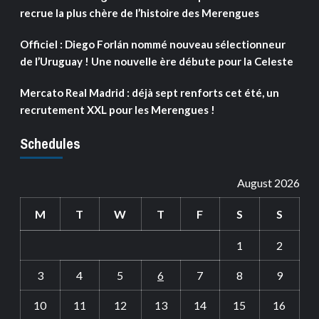
recrue la plus chère de l’histoire des Merengues
Officiel : Diego Forlán nommé nouveau sélectionneur
de l’Uruguay ! Une nouvelle ère débute pour la Celeste
Mercato Real Madrid : déjà sept renforts cet été, un
recrutement XXL pour les Merengues !
Schedules
August 2026
M
T
W
T
F
S
S
1
2
3
4
5
6
7
8
9
10
11
12
13
14
15
16