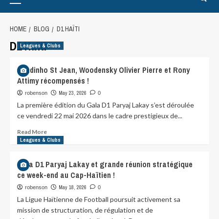
HOME
BLOG
D1 HAÏTI
D1 Haïti
Leagues & Clubs
Sandinho St Jean, Woodensky Olivier Pierre et Rony
Attimy récompensés !
May 23, 2026
robenson
0
La première édition du Gala D1 Paryaj Lakay s’est déroulée
ce vendredi 22 mai 2026 dans le cadre prestigieux de...
Read More
Leagues & Clubs
Gala D1 Paryaj Lakay et grande réunion stratégique
ce week-end au Cap-Haïtien !
May 18, 2026
robenson
0
La Ligue Haïtienne de Football poursuit activement sa
mission de structuration, de régulation et de