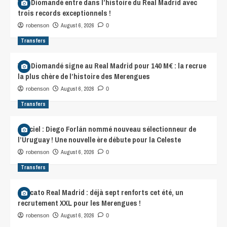
Yan Diomandé entre dans l’histoire du Real Madrid avec
trois records exceptionnels !
August 6, 2026
robenson
0
Transfers
Yan Diomandé signe au Real Madrid pour 140 M€ : la recrue
la plus chère de l’histoire des Merengues
August 6, 2026
robenson
0
Transfers
Officiel : Diego Forlán nommé nouveau sélectionneur de
l’Uruguay ! Une nouvelle ère débute pour la Celeste
August 6, 2026
robenson
0
Transfers
Mercato Real Madrid : déjà sept renforts cet été, un
recrutement XXL pour les Merengues !
August 6, 2026
robenson
0