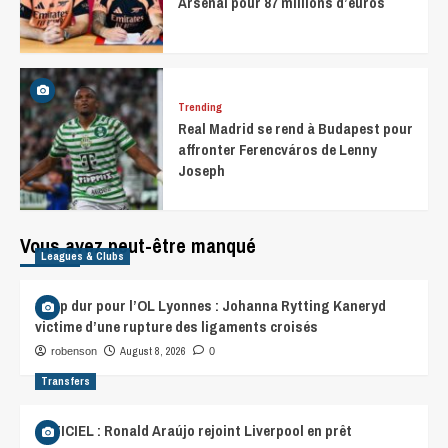
Arsenal pour 87 millions d’euros
Trending
Real Madrid se rend à Budapest pour
affronter Ferencváros de Lenny
Joseph
Vous avez peut-être manqué
Leagues & Clubs
Coup dur pour l’OL Lyonnes : Johanna Rytting Kaneryd
victime d’une rupture des ligaments croisés
August 8, 2026
robenson
0
Transfers
OFFICIEL : Ronald Araújo rejoint Liverpool en prêt