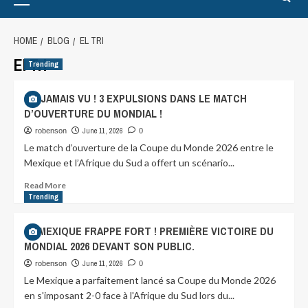
HOME
BLOG
EL TRI
El Tri
Trending
DU JAMAIS VU ! 3 EXPULSIONS DANS LE MATCH
D’OUVERTURE DU MONDIAL !
June 11, 2026
robenson
0
Le match d’ouverture de la Coupe du Monde 2026 entre le
Mexique et l’Afrique du Sud a offert un scénario...
Read More
Trending
LE MEXIQUE FRAPPE FORT ! PREMIÈRE VICTOIRE DU
MONDIAL 2026 DEVANT SON PUBLIC.
June 11, 2026
robenson
0
Le Mexique a parfaitement lancé sa Coupe du Monde 2026
en s'imposant 2-0 face à l'Afrique du Sud lors du...