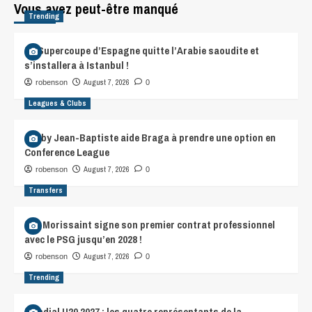
Vous avez peut-être manqué
Trending
La Supercoupe d’Espagne quitte l’Arabie saoudite et
s’installera à Istanbul !
August 7, 2026
robenson
0
Leagues & Clubs
Gorby Jean-Baptiste aide Braga à prendre une option en
Conference League
August 7, 2026
robenson
0
Transfers
Léa Morissaint signe son premier contrat professionnel
avec le PSG jusqu’en 2028 !
August 7, 2026
robenson
0
Trending
Mondial U20 2027 : les quatre représentants de la