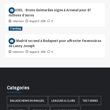
OFFICIEL : Bruno Guimarães signe à Arsenal pour 87
millions d’euros
August 8, 2026
robenson
0
Trending
Real Madrid se rend à Budapest pour affronter Ferencváros
de Lenny Joseph
August 8, 2026
robenson
0
Categories
BALADE NEWS EN IMAGES.
LEAGUES & CLUBS
TEST SERIES