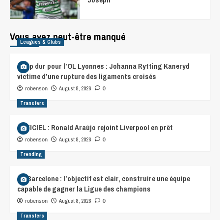
Vous avez peut-être manqué
Leagues & Clubs
Coup dur pour l’OL Lyonnes : Johanna Rytting Kaneryd
victime d’une rupture des ligaments croisés
August 8, 2026
robenson
0
Transfers
OFFICIEL : Ronald Araújo rejoint Liverpool en prêt
August 8, 2026
robenson
0
Trending
FC Barcelone : l’objectif est clair, construire une équipe
capable de gagner la Ligue des champions
August 8, 2026
robenson
0
Transfers