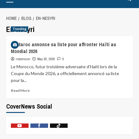
HOME
BLOG
EN-NESYRI
En-Nesyri
Trending
Le Maroc annonce sa liste pour affronter Haïti au
Mondial 2026
May 26, 2026
robenson
0
Le Morocco, futur troisième adversaire d’Haiti lors de la
Coupe du Monde 2026, a officiellement annoncé sa liste
pour la...
Read More
CoverNews Social