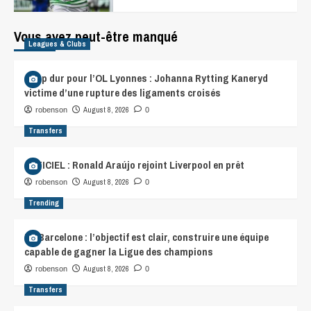
Vous avez peut-être manqué
Leagues & Clubs
Coup dur pour l’OL Lyonnes : Johanna Rytting Kaneryd
victime d’une rupture des ligaments croisés
August 8, 2026
robenson
0
Transfers
OFFICIEL : Ronald Araújo rejoint Liverpool en prêt
August 8, 2026
robenson
0
Trending
FC Barcelone : l’objectif est clair, construire une équipe
capable de gagner la Ligue des champions
August 8, 2026
robenson
0
Transfers